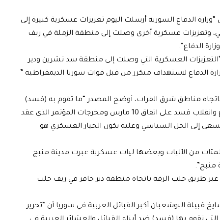
 “وزارة الدفاع السورية أرسلت اليوم تعزيزات عسكرية كبيرة إلى
، وتعزيزات عسكرية أخرى وصلت إلى منطقة الزملة في ريف
التعزيزات العسكرية التي وصلت إلى منطقة سد تشرين ودير
رة الدفاع لاستهداف متكرر من قبل قوات سوريا الديمقراطية ”
تجاه مناطق شرق الفرات، أوضح المصدر “ما تقوم به (قسد)
من اعتداءات واستهداف متكرر لقوات وزارة الدفاع وانقلاب قسد على اتفاق 10 مارس ومخرجات المؤتمر الذي عقد
سعى إلى الحل السياسي وعليه يكون الخيار العسكري هو
لمئات من الآليات وبعضها ليات عسكرية عبرت مدينة منبج
منبج”.
عبر طريق حلب الرقة باتجاه منطقة دير حافر في ريف حلب
خ قبيلة البوشعبان أكبر القبائل العربية في سوريا أن “تحرير
تي تقوم بها (قسد) ضد أبناء القبائل والعشائر العربية في