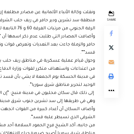
ونقلت وكالة الأنباء الألمانية عن مصادر مطلعة إن
منطقة سد تشرين ودير حافر في ريف حلب الشرقي
SHARE
الرقة الجنوبي من مرتبات الفرقة 60 و 76 التابعة لوزارة الدفاع”.
وأضافت المصادر التي طلبت عدم ذكر اسمها أن “
حافر والزملة جاءت بعد التعديات وتعرض قوات وزا
قسد””.
وحول قيام عملية عسكرية في مناطق ريف حلب با
في مدينة الحسكة يوم الجمعة لا يشي بأن قسد ت
الوحيد لتحرير مناطق شرق سوريا”.
إلى ذلك قال سكان محليون في مدينة منبج: “إن ا
وهي في طريقها إلى سد تشرين جنوب شرق مدينة 
وأضاف السكان أن أعداد كبيرة من القوات اتجهت 
الشرقي الذي تسيطر عليه قسد”.
من جانبه، أكد الشيخ فرج الحمود السلامة أحد مشاي
مناطق شرق سوريا أصبح ضرورة جراء الانتهاكات ال