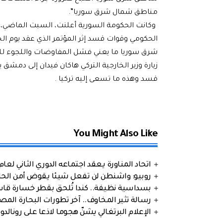
مناطق شمال شرق سوريا”.
وكانت الحكومة السورية أعلنت، السبت الماضي، إل
الحكومي وقوات قسد إثر المؤتمر الذي عقد يوم 
شرق سوريا ما يعني فشل المفاوضات واللجوء للع
زيارة وزير الخارجية التركي هاكان فيدان إلى دم
قسد وهذه ما تسعى إليه تركيا .
You Might Also Like
اتحاد المناورة يعقد اجتماعه الدوري الثاني لعام 2026
روبيو: واشنطن لن تفعل شيئا يقوض أمن الحلف
بسداسية نظيفة.. كندا تُلحق بقطر خسارة قاس
رسالة تثير المخاوف.. آخر تطورات البحارة الم
الإعلام البرتغالي يشنّ هجوما لاذعا على رونالدو