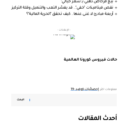
بيع مرحاض ذهبي بـ"سعر خيالي"
نقص فيتامينات "خفي".. قد يفسّر التعب والتنميل وقلة التركيز
أربعة مبادئ لا غنى عنها.. كيف تحقق "الحرية المالية"؟
- الإعلانات -
حالات فيروس كورونا العالمية
إحصائيات كوفيد -19
معلومات اكثر:
البحث
أحدث المقالات