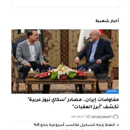
أخبار شعبية
الأخبار
مفاوضات إيران.. مصادر "سكاي نيوز عربية"
تكشف "أبرز العقبات"
WORLDNW
By
3 أشهر ago
النفط يتجه لتسجيل مكاسب أسبوعية بنحو 8%