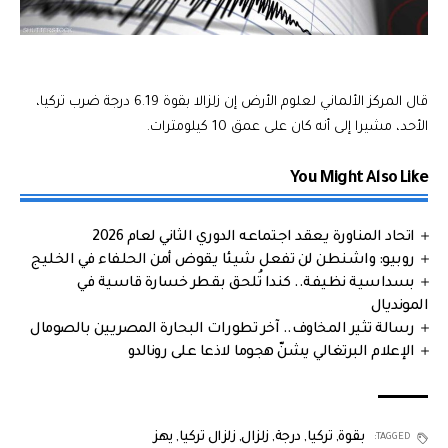
قال المركز الألماني لعلوم الأرض إن زلزالا بقوة 6.19 درجة ضرب تركيا،
الأحد، مشيرا إلى أنه كان على عمق 10 كيلومترات.
You Might Also Like
اتحاد المناورة يعقد اجتماعه الدوري الثاني لعام 2026
روبيو: واشنطن لن تفعل شيئا يقوض أمن الحلفاء في الخليج
بسداسية نظيفة.. كندا تُلحق بقطر خسارة قاسية في
المونديال
رسالة تثير المخاوف.. آخر تطورات البحارة المصريين بالصومال
الإعلام البرتغالي يشنّ هجوما لاذعا على رونالدو
بقوة
,
تركيا
,
درجة
,
زلزال
,
زلزال تركيا
,
يهز
TAGGED: