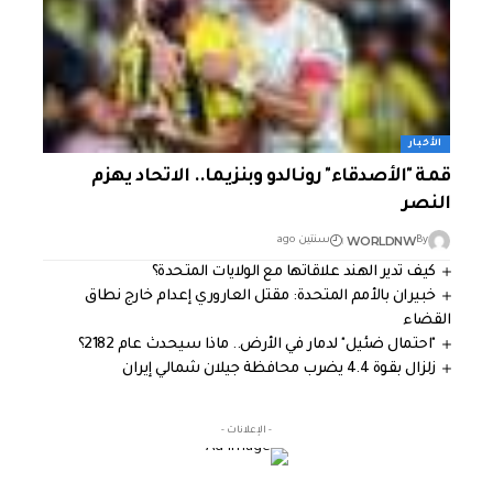
الأخبار
قمة "الأصدقاء" رونالدو وبنزيما.. الاتحاد يهزم
النصر
WORLDNW
By
سنتين ago
كيف تدير الهند علاقاتها مع الولايات المتحدة؟
خبيران بالأمم المتحدة: مقتل العاروري إعدام خارج نطاق
القضاء
"احتمال ضئيل" لدمار في الأرض.. ماذا سيحدث عام 2182؟
زلزال بقوة 4.4 يضرب محافظة جيلان شمالي إيران
- الإعلانات -