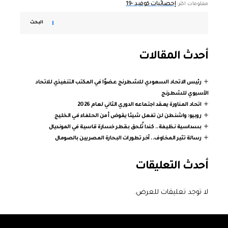
إحصائيات كوفيد -19
معلومات اكثر:
البحث
أحدث المقالات
رئيس الاتحاد السعودي للشطرنج عضوًا في المكتب التنفيذي للاتحاد
الآسيوي للشطرنج
اتحاد المناورة يعقد اجتماعه الدوري الثاني لعام 2026
روبيو: واشنطن لن تفعل شيئا يقوض أمن الحلفاء في الخليج
بسداسية نظيفة.. كندا تُلحق بقطر خسارة قاسية في المونديال
رسالة تثير المخاوف.. آخر تطورات البحارة المصريين بالصومال
أحدث التعليقات
لا توجد تعليقات للعرض.