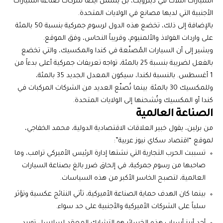
السيارات الثلاث في ديترويت، بل يشمل أيضاً شركات صناعة السيارات
الأجنبية التي لديها مصانع في الولايات المتحدة.
بالإضافة إلى ذلك، تخضع هذه الدول لرسوم جمركية بنسبة 50 بالمئة
على واردات الفولاذ والألمنيوم، وقريباً النحاس، وفق الموقع.
ويشير إلى أن السيارات المُصنّعة في كندا والمكسيك، والتي تخضع
بالفعل لضريبة بنسبة 25 بالمئة، تواجه تعريفات جمركية أعلى بدءاً من
1 أغسطس. بالنسبة لكندا، سيكون المعدل الجديد 35 بالمئة،
وللمكسيك 30 بالمئة. بينما تُصنّع العديد من الشركات المركبات في
كندا أو المكسيك وتُشحنها إلى الولايات المتحدة.
الصناعة العالمية
من برلين، يقول خبير العلاقات الاقتصادية الدولية، محمد الخفاجي،
لموقع “اقتصاد سكاي نيوز عربية”:
تسببت الحرب التجارية التي نشتها إدارة الرئيس الأميركي ترامب، وما
صاحبها من رسوم جمركية، في إلحاق ضرر بالغ بصناعة السيارات
العالمية، لتصبح الخاسر الأكبر من هذه السياسات.
بينما كان الهدف حماية الصناعة الأميركية، تأتي النتائج عكسية وتؤثر
سلباً على الشركات الأميركية والأجنبية على حد سواء.