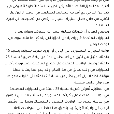
على الواردات سوف تجبر المصنعين الأجانب على إنشاء مصانع في
أميركا، مما يعزز الاقتصاد الأميركي.
لكن سياسته التجارية تتعارض في
كثير من النواحي مع أهداف السياسة الصناعية، في الوقت الراهن على
الأقل، من خلال جعل استيراد السيارات أرخص من تصنيعها في أميركا
الشمالية
.
ويوضح التقرير أن شركات صناعة السيارات الأميركية ونقابة عمال
السيارات المتحدة غير راضية عن المزايا التي يتمتع بها منافسوها في
الوقت الراهن.
تواجه السيارات المستوردة من اليابان أو أوروبا تعرفة جمركية بنسبة 15
بالمئة، اعتبارًا من الأول من أغسطس، بدلاً من زيادة ضريبية بنسبة 25
بالمئة فرضتها الولايات المتحدة على جميع المركبات المستوردة وأجزاء
السيارات في وقت سابق من هذا العام. وقد يبدو هذا بمثابة مهلة
مؤقتة، لكنه لا يزال أعلى بكثير من نسبة 2.5 بالمئة التي كانوا يدفعونها
قبل تولي ترامب منصبه.
في المقابل، تُفرض ضريبة بنسبة 25 بالمئة على السيارات المصنعة
في الولايات المتحدة على أجزائها المستوردة (باستثناء تلك التي تتوافق
مع اتفاقية التجارة بين الولايات المتحدة والمكسيك وكندا التي وقّعها
ترامب في ولايته الأولى). ولا ينطبق هذا فقط على شركات صناعة