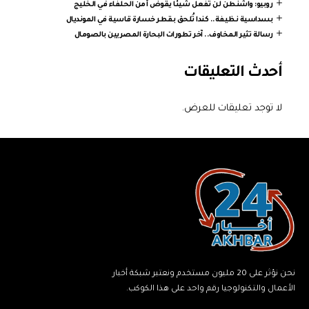
روبيو: واشنطن لن تفعل شيئا يقوض أمن الحلفاء في الخليج
بسداسية نظيفة.. كندا تُلحق بقطر خسارة قاسية في المونديال
رسالة تثير المخاوف.. آخر تطورات البحارة المصريين بالصومال
أحدث التعليقات
لا توجد تعليقات للعرض.
نحن نؤثر على 20 مليون مستخدم ونعتبر شبكة أخبار
الأعمال والتكنولوجيا رقم واحد على هذا الكوكب.