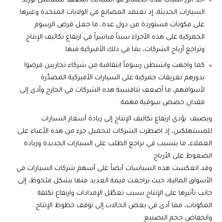
أحد أبرز أسباب هذه الخسائر هو التشابك المعقد لسلاسل توريد
السيارات الحديثة، إذ تعتمد المصانع في الولايات المتحدة وغيرها
على مكونات مستوردة من دول عدة، ما جعل فرض الرسوم
الجمركية على هذه الأجزاء سبباً مباشراً في ارتفاع تكاليف الإنتاج
وتراجع أرباح الشركات، بما في ذلك الأميركية منها.
كما واجهت واشنطن رسوماً انتقامية من شركاء تجاريين فرضوا
بدورهم تعريفات جمركية على السيارات الأميركية المصدَّرة
لأسواقهم، ما أضعف تنافسية هذه الشركات في الخارج وأدى إلى
فقدان حصص سوقية مهمة.
ويضيف: يؤدي ارتفاع تكاليف الإنتاج إلى زيادة أسعار السيارات
للمستهلكين، إذ اضطرت الشركات لتحميل جزء من هذه الأعباء على
العملاء، ما يتسبب في تراجع الطلب على السيارات الجديدة وزيادة
الضغوط على الأرباح.
وقد انعكست هذه السياسات أيضاً على أسهم شركات السيارات في
الأسواق المالية، حيث تراجعت قيمة العديد منها بشكل ملحوظ، إلى
جانب تأثيرها على الإنتاج بسبب تعطّل الإمدادات وارتفاع تكلفة
المكونات، مما أدى في بعض الحالات إلى توقف خطوط الإنتاج
وانخفاض حجم التصنيع.