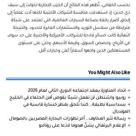
بحسب الخفاجي، تُظهر هذه النتائج أن الحرب التجارية تحولت إلى سيف
ذي حدين؛ إذ استهدفت منافسة الشركات الأجنبية لكنها أدت عملياً إلى
إلحاق أضرار بالغة بصناعة السيارات العالمية، التي تعتمد على شبكة
مترابطة من سلاسل التوريد والاستثمارات العابرة للحدود. والنتيجة
النهائية كانت خسائر فادحة للشركات، الأميركية والأجنبية على حد سواء،
في الأرباح، وحصص السوق، وقيمة الأسهم، وحتى على مستوى
المستهلكين الذين واجهوا أسعاراً أعلى وخيارات أقل.
You Might Also Like
اتحاد المناورة يعقد اجتماعه الدوري الثاني لعام 2026
روبيو: واشنطن لن تفعل شيئا يقوض أمن الحلفاء في الخليج
بسداسية نظيفة.. كندا تُلحق بقطر خسارة قاسية في
المونديال
رسالة تثير المخاوف.. آخر تطورات البحارة المصريين بالصومال
الإعلام البرتغالي يشنّ هجوما لاذعا على رونالدو