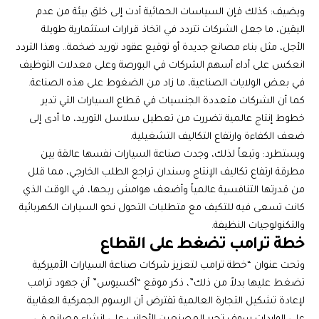
ويضيف: كذلك فإن السياسات الحمائية أدت إلى خلق بيئة من عدم
اليقين، ما جعل الشركات تتردد في اتخاذ قرارات استثمارية طويلة
الأجل، مثل بناء مصانع جديدة أو توقيع عقود توريد ضخمة.. وهذا التردد
انعكس على أداء أسهم الشركات في البورصة وعلى معدلات التوظيف
في بعض الولايات الصناعية، ما زاد من الضغوط على هذه الصناعة.
كما أن الشركات متعددة الجنسيات في قطاع السيارات التي تدير
خطوط إنتاج عالمية تضررت من تعطيل سلاسل التوريد، ما أدى إلى
ضعف الكفاءة وارتفاع التكاليف التشغيلية.
ويستطرد: وتبعاً لذلك، وجدت صناعة السيارات نفسها عالقة بين
مطرقة ارتفاع تكاليف الإنتاج وسندان تراجع الطلب الخارجي، مما قلل
من قدرتها التنافسية عالمياً وأضعف هوامش ربحها، في الوقت الذي
كانت تسعى فيه للتكيف مع متطلبات التحول نحو السيارات الكهربائية
والتكنولوجيات النظيفة.
خطة ترامب تضغط على القطاع
وتحت عنوان “خطة ترامب لتعزيز شركات صناعة السيارات الأميركية
تضغط عليها بدلاً من ذلك”، ذكر موقع “أكسيوس” أن جهود ترامب
لإعادة تشكيل التجارة العالمية تفترض أن الرسوم الجمركية العقابية