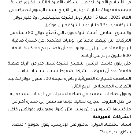
في الأسابيع الأخيرة، توقعت الشركات الأميركية الثلاث الكبرى خسارة
مجتمعة قدرها 7 مليارات دولار من الأرباح بسبب الرسوم الجمركية في
العام 2025 ، منها 1.5 مليار دولار لشركة ستيلانتيس، و2 مليار دولار
لشركة فورد، و3.5 مليار دولار لشركة جنرال موتورز.
والأسبوع الماضي، أعلنت شركة فورد، التي تُصنّع حوالي 80 بالمئة من
المركبات التي تبيعها محلياً في الولايات المتحدة، عن خسارة صافية
للربع الممتد من أبريل إلى يونيو، بعد أن قضت رياح معاكسة بقيمة
800 مليون دولار على أرباحها.
حتى إيلون ماسك، الرئيس التنفيذي لشركة تسلا، حذر من “أرباع صعبة
قادمة” بعد أن تعرضت الشركة لضغوط بسبب سياسات ترامب
المناهضة للسيارات الكهربائية وفاتورة بقيمة 300 مليون دولار لتكاليف
التعرفات الجمركية في الربع الثاني.
وتقول جماعات الضغط في صناعة السيارات في الولايات المتحدة إنه
في ظل الظروف التجارية الحالية، فإنها قد تنتهي إلى خسارة أكبر من
منافسيها الآسيويين والأوروبيين مثل تويوتا وهيونداي وفولكس فاغن.
الشركات الأميركية
استاذ الاقتصاد الدولي، الدكتور علي الإدريسي، يقول لموقع “اقتصاد
سكاي نيوز عربية”: