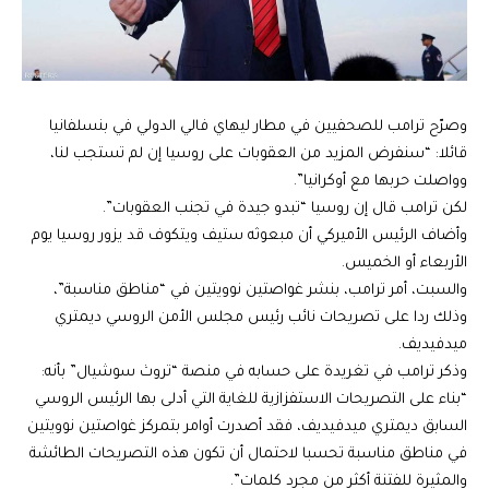
وصرّح ترامب للصحفيين في مطار ليهاي فالي الدولي في بنسلفانيا
قائلا: “سنفرض المزيد من العقوبات على روسيا إن لم تستجب لنا،
وواصلت حربها مع أوكرانيا”.
لكن ترامب قال إن روسيا “تبدو جيدة في تجنب العقوبات”.
وأضاف الرئيس الأميركي أن مبعوثه ستيف ويتكوف قد يزور روسيا يوم
الأربعاء أو الخميس.
والسبت، أمر ترامب، بنشر غواصتين نوويتين في “مناطق مناسبة”،
وذلك ردا على تصريحات نائب رئيس مجلس الأمن الروسي ديمتري
ميدفيديف.
وذكر ترامب في تغريدة على حسابه في منصة “تروث سوشيال” بأنه:
“بناء على التصريحات الاستفزازية للغاية التي أدلى بها الرئيس الروسي
السابق ديمتري ميدفيديف، فقد أصدرت أوامر بتمركز غواصتين نوويتين
في مناطق مناسبة تحسبا لاحتمال أن تكون هذه التصريحات الطائشة
والمثيرة للفتنة أكثر من مجرد كلمات”.