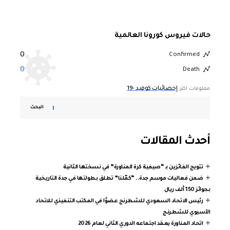
حالات فيروس كورونا العالمية
0
Confirmed
0
Death
إحصائيات كوفيد -19
معلومات اكثر:
البحث
أحدث المقالات
تتويج الفائزين بـ “صيفية كرة المناورة” في نسختها الثانية
ضمن فعاليات موسم جدة.. “كمّلنا” تطلق بطولتها في جدة التاريخية
بجوائز 150 ألف ريال
رئيس الاتحاد السعودي للشطرنج عضوًا في المكتب التنفيذي للاتحاد
الآسيوي للشطرنج
اتحاد المناورة يعقد اجتماعه الدوري الثاني لعام 2026