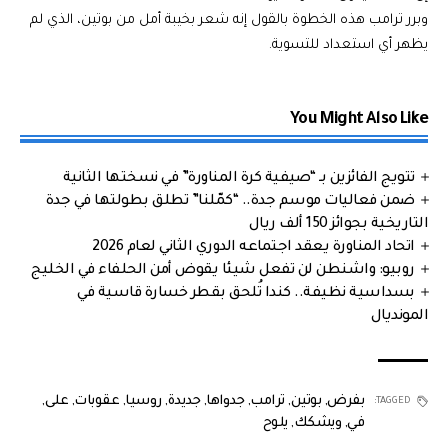
وبرر ترامب هذه الخطوة بالقول إنه شعر بخيبة أمل من بوتين، الذي لم
يظهر أي استعداد للتسوية.
You Might Also Like
تتويج الفائزين بـ “صيفية كرة المناورة” في نسختها الثانية
ضمن فعاليات موسم جدة.. “كمّلنا” تطلق بطولتها في جدة
التاريخية بجوائز 150 ألف ريال
اتحاد المناورة يعقد اجتماعه الدوري الثاني لعام 2026
روبيو: واشنطن لن تفعل شيئا يقوض أمن الحلفاء في الخليج
بسداسية نظيفة.. كندا تُلحق بقطر خسارة قاسية في
المونديال
بفرض
,
بوتين
,
ترامب
,
جدواها
,
جديدة
,
روسيا
,
عقوبات
,
على
,
TAGGED:
في
,
ويشكك
,
يلوح