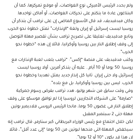
ولم يحدد الرئيس الأميركي نوع الغواصات، أو موقع تمركزها، كما أن
البنتاغون عادة ما يتكتم على تحركات الغواصات، أو أماكن تواجدها.
وكان ميدفيديف، قد قال الأسبوع الماضي إن على ترامب أن يتذكر أن
روسيا ليست إسرائيل أو إيران ولغة “الإنذارات” تمثل خطوة نحو الحرب.
وتابع مدفيديف تعليقا على تصريح ترامب بشأن تقصير مهلة التوصل
إلى وقف إطلاق النار بين روسيا وأوكرانيا، قائلا إن هذه “خطوة نحو
الحرب”.
وكتب مدفيديف على منصة “إكس”: “ترامب يلعب لعبة الإنذارات مع
روسيا: 50 يوما أو 10 أيام… عليه أن يتذكر أمرين: أولا روسيا ليست
إسرائيل ولا حتى إيران. ثانيا كل إنذار جديد يمثل تهديدا وخطوة نحو
الحرب. ليس بين روسيا وأوكرانيا، بل مع بلده”.
وفي وقت سابق من شهر يوليو، هدد ترامب بفرض رسوم جمركية
“صارمة” على الشركاء التجاريين لروسيا إذا لم توافق موسكو على وقف
إطلاق النار في غضون 50 يوما، مانحا الرئيس الروسي فلاديمير بوتين
مهلة حتى 2 سبتمبر المقبل.
لكن خلال اجتماع مع رئيس الوزراء البريطاني كير ستارمر، قال ترامب إنه
سيخفض المهلة التي منحها لبوتين من 50 يوما “إلى عدد أقل”، قائلا
إن هذا قد يكون “10 أو 12 يوما”.