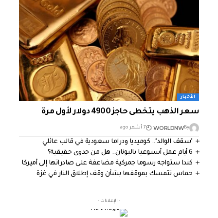
الأخبار
سعر الذهب يتخطى حاجز 4900 دولار لأول مرة
WORLDNW
By
7 أشهر ago
"سقف الوالد".. كوميديا ودراما سعودية في قالب عائلي
6 أيام عمل أسبوعيا باليونان.. هل من جدوى حقيقية؟
كندا ستواجه رسوما جمركية مضاعفة على صادراتها إلى أميركا
حماس تتمسك بموقفها بشأن وقف إطلاق النار في غزة
- الإعلانات -