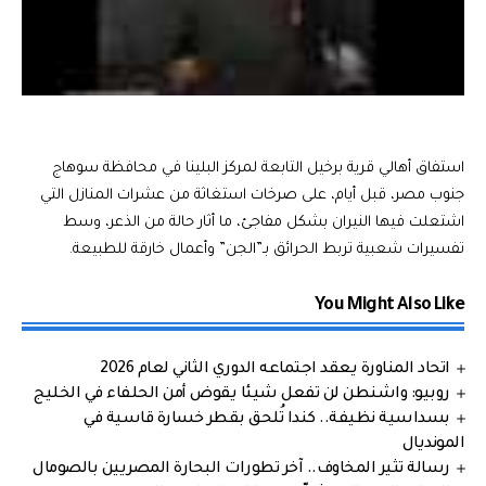
استفاق أهالي قرية برخيل التابعة لمركز البلينا في محافظة سوهاج
جنوب مصر، قبل أيام، على صرخات استغاثة من عشرات المنازل التي
اشتعلت فيها النيران بشكل مفاجئ، ما أثار حالة من الذعر، وسط
تفسيرات شعبية تربط الحرائق بـ”الجن” وأعمال خارقة للطبيعة.
You Might Also Like
اتحاد المناورة يعقد اجتماعه الدوري الثاني لعام 2026
روبيو: واشنطن لن تفعل شيئا يقوض أمن الحلفاء في الخليج
بسداسية نظيفة.. كندا تُلحق بقطر خسارة قاسية في
المونديال
رسالة تثير المخاوف.. آخر تطورات البحارة المصريين بالصومال