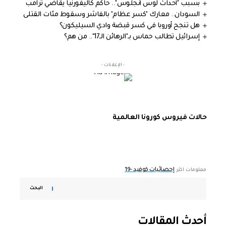
بسبب "أحداث لوس أنجلوس".. حاكم كاليفورنيا يقاضي ترامب
السودان.. معارك "كسر عظام" بالفاشر وسقوط مئات القتلى
هل تنجح أوروبا في كسر قبضة وادي السيليكون؟
إسرائيل تطالب حماس بـ"الرهائن الـ17".. من هم؟
- الإعلانات -
حالات فيروس كورونا العالمية
إحصائيات كوفيد -19
معلومات اكثر:
البحث
أحدث المقالات