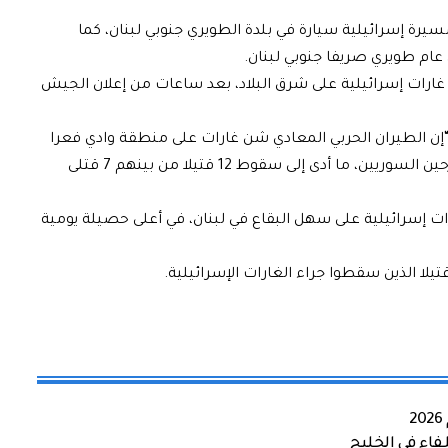
يرة إسرائيلية سيارة في بلدة الطويري جنوبي لبنان، كما
عام طويري صريفا جنوبي لبنان.
ثاء الماضي، مقتل 12 شخصا في غارات إسرائيلية على شرق البلاد، بعد ساعات من إعلان الجيش
 “إن الطيران الحربي المعادي شن غارات على منطقة وادي فعرا
في البقاع الشمالي، إحداها استهدفت مخيما للنازحين السوريين، ما أدى إلى سقوط 12 قتيلا من بينهم 7 قتلى
ترز” بمقتل 12 شخصا في غارات إسرائيلية على سهل البقاع في لبنان، في أعلى حصيلة يومية
اء في الخليج