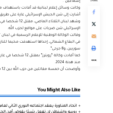
إسماعيل”.
SHARE
وكانت وسائل إعلام لبنانية قد أفادت باستهداف مس
أشارت إلى شن الجيش الإسرائيلي غارة على طريق 
وشهد لبنان الثلا
الإسرائيلي شن ضربات على مواقع لحزب الله.
وقالت الوكالة الوطنية للإعلام الرسمية في لبنان
سوريين، و8 جرحى”.
كما أفادت وكالة “روي
منذ هدنة 2024.
وأوضحت أن خمسة مقاتلين من حزب الله بين 12 قتيلا الذين سقطوا جراء الغارات الإسرائيلية.
You Might Also Like
اتحاد المناورة يعقد اجتماعه الدوري الثاني لعام 2026
روبيو: واشنطن لن تفعل شيئا يقوض أمن الحلف