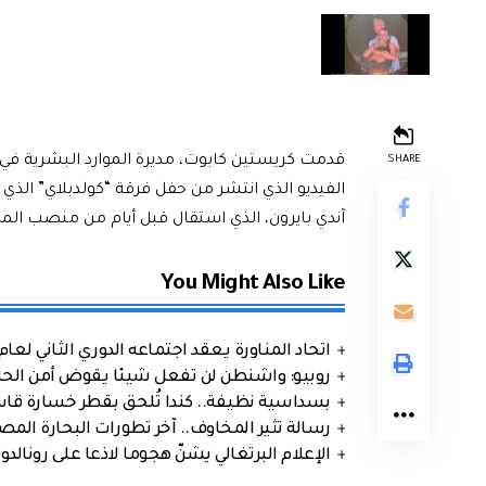
قدمت كريستين كابوت، مديرة الموارد البشرية في 
SHARE
الفيديو الذي انتشر من حفل فرقة “كولدبلاي” ا
آندي بايرون، الذي استقال قبل أيام من منصب المد
You Might Also Like
اتحاد المناورة يعقد اجتماعه الدوري الثاني لعام 2026
روبيو: واشنطن لن تفعل شيئا يقوض أمن الحلف
بسداسية نظيفة.. كندا تُلحق بقطر خسارة قاس
رسالة تثير المخاوف.. آخر تطورات البحارة الم
الإعلام البرتغالي يشنّ هجوما لاذعا على رونالدو