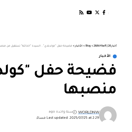
أخبار 24 | 24AkHbaR
>
Blog
>
الأخبار
>
فضيحة حفل "كولدبلاي".. السيدة "الخائنة" تستقيل من منصب
الأخبار
فضيحة حفل "كولدب
منصبها
WORLDNW
سنة واحدة ago
Last updated: 2025/07/25 at 2:29 مساءً