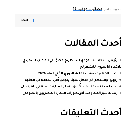
إحصائيات كوفيد -19
معلومات اكثر:
البحث
أحدث المقالات
رئيس الاتحاد السعودي للشطرنج عضوًا في المكتب التنفيذي
للاتحاد الآسيوي للشطرنج
اتحاد المناورة يعقد اجتماعه الدوري الثاني لعام 2026
روبيو: واشنطن لن تفعل شيئا يقوض أمن الحلفاء في الخليج
بسداسية نظيفة.. كندا تُلحق بقطر خسارة قاسية في المونديال
رسالة تثير المخاوف.. آخر تطورات البحارة المصريين بالصومال
أحدث التعليقات