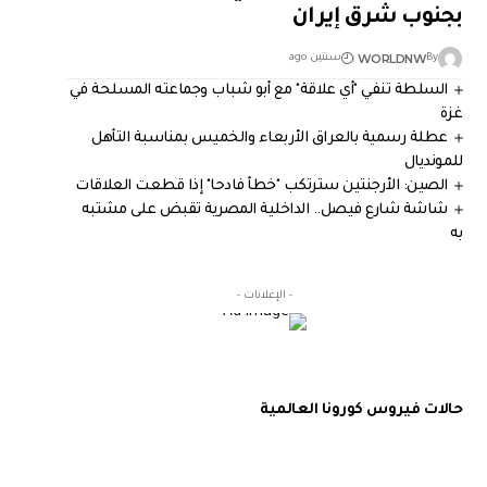
بجنوب شرق إيران
WORLDNW
By
سنتين ago
السلطة تنفي "أي علاقة" مع أبو شباب وجماعته المسلحة في
غزة
عطلة رسمية بالعراق الأربعاء والخميس بمناسبة التأهل
للمونديال
الصين: الأرجنتين سترتكب "خطأ فادحا" إذا قطعت العلاقات
شاشة شارع فيصل.. الداخلية المصرية تقبض على مشتبه
به
- الإعلانات -
حالات فيروس كورونا العالمية