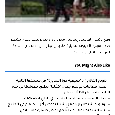
رفع الرئيس الفرنسي إيمانويل ماكرون وزوجته بريجيت دعوى تشهير
ضد المؤثرة الأميركية اليمينية كانديس أوينز، التي زعمت أن السيدة
الفرنسية الأولى ولدت ذكرا.
You Might Also Like
تتويج الفائزين بـ “صيفية كرة المناورة” في نسختها الثانية
ضمن فعاليات موسم جدة.. “كمّلنا” تطلق بطولتها في جدة
التاريخية بجوائز 150 ألف ريال
اتحاد المناورة يعقد اجتماعه الدوري الثاني لعام 2026
روبيو: واشنطن لن تفعل شيئا يقوض أمن الحلفاء في الخليج
بسداسية نظيفة.. كندا تُلحق بقطر خسارة قاسية في