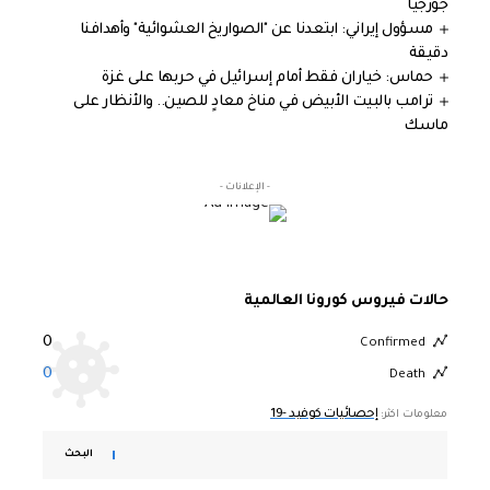
جورجيا
مسؤول إيراني: ابتعدنا عن "الصواريخ العشوائية" وأهدافنا
دقيقة
حماس: خياران فقط أمام إسرائيل في حربها على غزة
ترامب بالبيت الأبيض في مناخ معادٍ للصين.. والأنظار على
ماسك
- الإعلانات -
حالات فيروس كورونا العالمية
0
Confirmed
0
Death
إحصائيات كوفيد -19
معلومات اكثر:
البحث