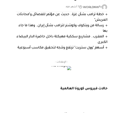
WORLDNW
By
7 أشهر ago
خطة ترامب بشأن غزة.. حديث عن مؤتمر للفصائل و"محادثات
العريش"
رسالة من ويتكوف وكوشنر لترامب بشأن إيران.. وهذا ما جاء
بها
المغرب.. مشاريع سككية مهيكلة داخل حاضرة الدار البيضاء
الكبرى
أسهم "وول ستريت" ترتفع وتتجه لتحقيق مكاسب أسبوعية
- الإعلانات -
حالات فيروس كورونا العالمية