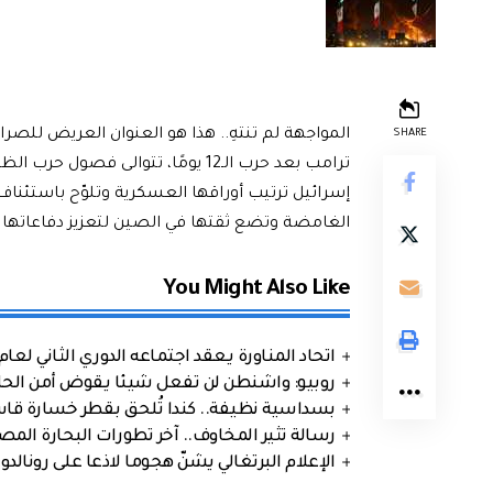
المواجهة لم تنتهِ.. هذا هو العنوان العريض للصراع
SHARE
ترامب بعد حرب الـ12 يومًا، تتوالى
إسرائيل ترتيب أوراقها العسكرية وتلوّح باستئناف
الغامضة وتضع ثقتها في الصين لتعزيز دفاعاتها ا
You Might Also Like
اتحاد المناورة يعقد اجتماعه الدوري الثاني لعام 2026
روبيو: واشنطن لن تفعل شيئا يقوض أمن الحلف
بسداسية نظيفة.. كندا تُلحق بقطر خسارة قاس
رسالة تثير المخاوف.. آخر تطورات البحارة الم
الإعلام البرتغالي يشنّ هجوما لاذعا على رونالدو