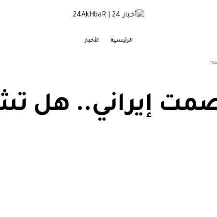
الرئيسية
الأخبار
قة؟
صمت إيراني.. هل تش