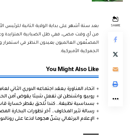
بعد ستة أشهر على بداية الولاية الثانية للرئيس الأ
SHARE
من أي وقت مضى، ففي ظل الضبابية المتزايدة وعدم
المصنّعون العالميون يعيدون النظر في استمرار و
الجمركية الأميركية.
You Might Also Like
اتحاد المناورة يعقد اجتماعه الدوري الثاني لعام 2026
روبيو: واشنطن لن تفعل شيئا يقوض أمن الحلف
بسداسية نظيفة.. كندا تُلحق بقطر خسارة قاس
رسالة تثير المخاوف.. آخر تطورات البحارة الم
الإعلام البرتغالي يشنّ هجوما لاذعا على رونالدو