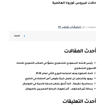
حالات فيروس كورونا العالمية
إحصائيات كوفيد -19
معلومات اكثر:
البحث
أحدث المقالات
رئيس الاتحاد السعودي للشطرنج عضوًا في المكتب التنفيذي للاتحاد
الآسيوي للشطرنج
اتحاد المناورة يعقد اجتماعه الدوري الثاني لعام 2026
روبيو: واشنطن لن تفعل شيئا يقوض أمن الحلفاء في الخليج
بسداسية نظيفة.. كندا تُلحق بقطر خسارة قاسية في المونديال
رسالة تثير المخاوف.. آخر تطورات البحارة المصريين بالصومال
أحدث التعليقات