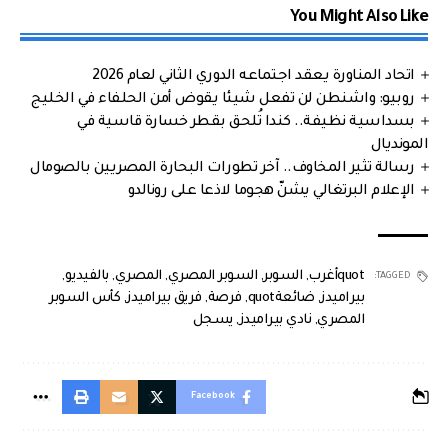
You Might Also Like
اتحاد المناورة يعقد اجتماعه الدوري الثاني لعام 2026
روبيو: واشنطن لن تفعل شيئا يقوض أمن الحلفاء في الخليج
بسداسية نظيفة.. كندا تُلحق بقطر خسارة قاسية في
المونديال
رسالة تثير المخاوف.. آخر تطورات البحارة المصريين بالصومال
الإعلام البرتغالي يشنّ هجوما لاذعا على رونالدو
quotأغرب
,
السوبر
,
السوبر المصري
,
المصري
,
بالفيديو
,
TAGGED:
بيراميدز
,
ضائعةquot
,
فرصة
,
فريق بيراميدز
,
كأس السوبر
المصري
,
نادي بيراميدز
,
يسجل
Facebook