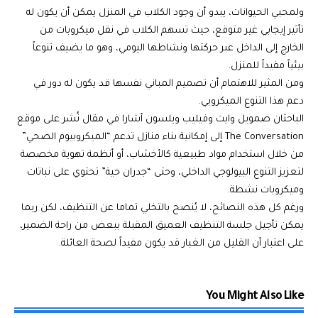
ولمحبي الحيوانات، يبدو أن وجود الكلاب في المنزل يمكن أن يكون له
تأثير إيجابي غير متوقع، حيث تسهم الكلاب في نقل ميكروبات من
الخارج إلى الداخل عبر حركتها ونشاطها اليومي، وهو ما يضيف تنوعاً
بيئياً مفيداً للمنزل.
ومن المثير للاهتمام أن تصميم المباني نفسها قد يكون له دور في
دعم هذا التنوع الميكروبي.
الباحثان صمويل وايت وفيليب ويلسون أشارا في مقال نُشر على موقع
The Conversation إلى إمكانية بناء منازل تدعم “الميكروبيوم الصحي”
من خلال استخدام مواد طبيعية كالأخشاب، أو أنظمة تهوية مخصصة
لتعزيز التنوع البيولوجي الداخلي، وحتى “جدران حية” تحتوي على نباتات
وميكروبات نشطة.
ورغم كل هذه النصائح، لا يُنصح بالتخلي تماما عن التنظيف، لكن ربما
يمكن تأجيل جلسة التنظيف العميق المقبلة ببعض من راحة الضمير،
على اعتبار أن القليل من الغبار قد يكون مفيداً لصحة العائلة.
You Might Also Like