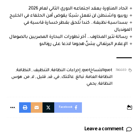
اتحاد المناورة يعقد اجتماعه الدوري الثاني لعام 2026
روبيو: واشنطن لن تفعل شيئا يقوض أمن الحلفاء في الخليج
بسداسية نظيفة.. كندا تُلحق بقطر خسارة قاسية في
المونديال
رسالة تثير المخاوف.. آخر تطورات البحارة المصريين بالصومال
الإعلام البرتغالي يشنّ هجوما لاذعا على رونالدو
quotالاتساخquot
,
إجراءات النظافة
,
التنظيف.
,
النظافة
,
TAGGED:
النظافة العامة
,
تبالغ
,
عائلتك
,
في
,
قد
,
قليل.
,
لا
,
من
,
هوس
النظافة
,
يحمي
Facebook
Leave a comment