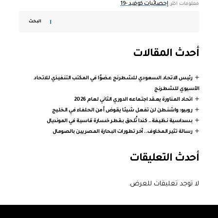
إحصائيات كوفيد -19
معلومات اكثر:
البحث
أحدث المقالات
رئيس الاتحاد السعودي للشطرنج عضوًا في المكتب التنفيذي للاتحاد
الآسيوي للشطرنج
اتحاد المناورة يعقد اجتماعه الدوري الثاني لعام 2026
روبيو: واشنطن لن تفعل شيئا يقوض أمن الحلفاء في الخليج
بسداسية نظيفة.. كندا تُلحق بقطر خسارة قاسية في المونديال
رسالة تثير المخاوف.. آخر تطورات البحارة المصريين بالصومال
أحدث التعليقات
لا توجد تعليقات للعرض.