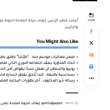
أعلنت قطر، الإثنين، إيقاف حركة الملاحة الجوية 
SHARE
والزائرين.
You Might Also Like
ضمن فعاليات موسم جدة.. “كمّلنا” تطلق بطولتها في جد
اتحاد المناورة يعقد اجتماعه الدوري الثاني لعام 2026
روبيو: واشنطن لن تفعل شيئا يقوض أمن الحلف
بسداسية نظيفة.. كندا تُلحق بقطر خسارة قاس
رسالة تثير المخاوف.. آخر تطورات البحارة الم
quotمؤقتاquot
,
إيقاف
,
الجوية
,
الملاحة
,
تعلن
,
TAGGED: