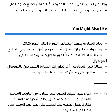
وجاء في البيان: “نحن نأخذ سلامة ومسؤولية نقل جميع ضيوفنا على
محمل الجد ونجري تحقيقا داخليا.. نعتذر للأسرة عن هذه التجربة”.
You Might Also Like
اتحاد المناورة يعقد اجتماعه الدوري الثاني لعام 2026
روبيو: واشنطن لن تفعل شيئا يقوض أمن الحلفاء في الخليج
بسداسية نظيفة.. كندا تُلحق بقطر خسارة قاسية في
المونديال
رسالة تثير المخاوف.. آخر تطورات البحارة المصريين بالصومال
الإعلام البرتغالي يشنّ هجوما لاذعا على رونالدو
أجواء عيد الميلاد
,
أسبوع عيد الميلاد
,
أمن الولايات المتحدة
,
TAGGED:
الميلاد
,
الولايات المتحدة
,
خلال
,
رحلة
,
شجرة عيد الميلاد
,
طائرة
,
طفل
,
عطلة عيد الميلاد
,
على
,
عيد
,
عيد الميلاد
,
متن
,
مختلفة
,
نفسه
,
وجد