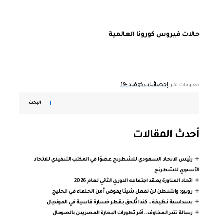
حالات فيروس كورونا العالمية
إحصائيات كوفيد -19
معلومات اكثر:
البحث
أحدث المقالات
رئيس الاتحاد السعودي للشطرنج عضوًا في المكتب التنفيذي للاتحاد
الآسيوي للشطرنج
اتحاد المناورة يعقد اجتماعه الدوري الثاني لعام 2026
روبيو: واشنطن لن تفعل شيئا يقوض أمن الحلفاء في الخليج
بسداسية نظيفة.. كندا تُلحق بقطر خسارة قاسية في المونديال
رسالة تثير المخاوف.. آخر تطورات البحارة المصريين بالصومال