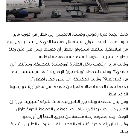
كانت الجدة ماريا راموس وصلت، الخميس، إلى مطار في فورت مايرز
جنوب غرب فلوريدا الدولي، لاستقبال حفيدها الذي كان يسافر لأول مرة
من فيلادلفيا، ليبلغها مسؤولو المطار أن حفيدها ليس على متن رحلة
خطوط سبيريت الجوية-الاقتصادية منخفضة التكلفة.
وقالت ماريا: “ركضت داخل الطائرة (ووصلت) للمضيفة، وسألتها: أين
حفيدي؟” وقالت لمحطة “وينك نيوز” الإخبارية: “لقد تم تسليمه إليك
في فيلادلفيا؟” وقالت المضيفة: “لا، ليس معي أطفال”.
بعدها تلقت الجدة اتصالا هاتفيا من حفيدها من مطار أورلاندو يخبرها
أنه قد هبط.
وفي بيان لمحطة وينك نيوز التلفزيونية، قالت شركة “سبيريت نيوز” إن
الصبي كان تحت رعاية وإشراف أحد موظفي الخطوط الجوية طوال
الوقت، رغم صعوده رحلة متجهة عن طريق الخطأ إلى أورلاندو.
وقال البيان إنه بمجرد اكتشاف الخطأ، أبلغت شركات الطيران الأسرة
بذلك.