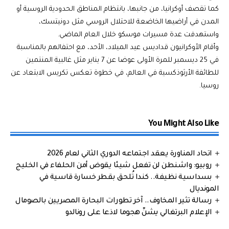
كما تقصف أوكرانيا، من جانبها، بانتظام المناطق الحدودية الروسية أو
المدن في أراضيها الخاضعة للاحتلال الروسي مثل دونيتسك،
واستهدفت عدة مسيرات موسكو خلال العام الماضي.
وأقام الأوكرانيون قداديس عيد الميلاد، الأحد، مع احتفالهم بالمناسبة
في 25 ديسمبر للمرة الأولى عوضا عن 7 يناير مثل غالبية المنتمين
للطائفة الأرثوذكسية في العالم، في خطوة تعكس تكريس الابتعاد عن
روسيا
.
You Might Also Like
اتحاد المناورة يعقد اجتماعه الدوري الثاني لعام 2026
روبيو: واشنطن لن تفعل شيئا يقوض أمن الحلفاء في الخليج
بسداسية نظيفة.. كندا تُلحق بقطر خسارة قاسية في
المونديال
رسالة تثير المخاوف.. آخر تطورات البحارة المصريين بالصومال
الإعلام البرتغالي يشنّ هجوما لاذعا على رونالدو