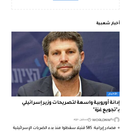
أخبار شعبية
الأخبار
إدانة أوروبية واسعة لتصريحات وزير إسرائيلي
بـ"تجويع غزة"
WORLDNW
By
سنتين ago
مصادر إيرانية: 585 قتيلا سقطوا منذ بدء الضربات الإسرائيلية