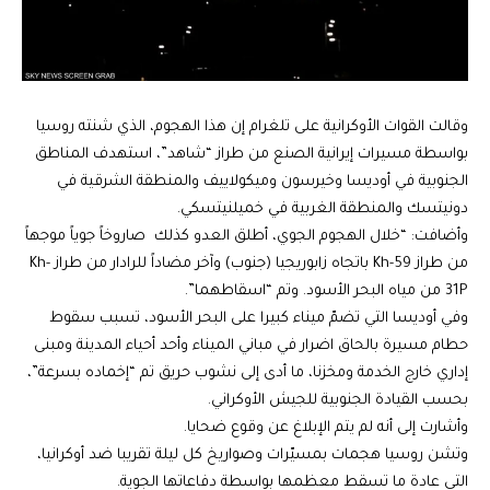
وقالت القوات الأوكرانية على تلغرام إن هذا الهجوم، الذي شنته روسيا
بواسطة مسيرات إيرانية الصنع من طراز “شاهد”، استهدف المناطق
الجنوبية في أوديسا وخيرسون وميكولاييف والمنطقة الشرقية في
دونيتسك والمنطقة الغربية في خميلنيتسكي
.
وأضافت: “خلال الهجوم الجوي، أطلق العدو كذلك صاروخاً جوياً موجهاً
من طراز
Kh-59
باتجاه زابوريجيا (جنوب) وآخر مضاداً للرادار من طراز
Kh-
31P
من مياه البحر الأسود. وتم “اسقاطهما”.
وفي أوديسا التي تضمّ ميناء كبيرا على البحر الأسود، تسبب سقوط
حطام مسيرة بالحاق اضرار في مباني الميناء وأحد أحياء المدينة ومبنى
إداري خارج الخدمة ومخزنا، ما أدى إلى نشوب حريق تم “إخماده بسرعة”،
بحسب القيادة الجنوبية للجيش الأوكراني.
وأشارت إلى أنه لم يتم الإبلاغ عن وقوع ضحايا
.
وتشن روسيا هجمات بمسيّرات وصواريخ كل ليلة تقريبا ضد أوكرانيا،
التي عادة ما تسقط معظمها بواسطة دفاعاتها الجوية
.