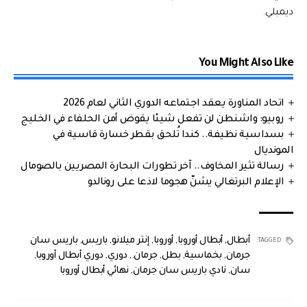
ديمبلي.
You Might Also Like
اتحاد المناورة يعقد اجتماعه الدوري الثاني لعام 2026
روبيو: واشنطن لن تفعل شيئا يقوض أمن الحلفاء في الخليج
بسداسية نظيفة.. كندا تُلحق بقطر خسارة قاسية في
المونديال
رسالة تثير المخاوف.. آخر تطورات البحارة المصريين بالصومال
الإعلام البرتغالي يشنّ هجوما لاذعا على رونالدو
أبطال
,
أبطال أوروبا
,
أوروبا
,
إنتر ميلانو
,
باريس
,
باريس سان
TAGGED:
جرمان
,
بخماسية
,
بطل
,
جرمان.
,
دوري
,
دوري أبطال أوروبا
,
سان
,
نادي باريس سان جرمان
,
نهائي أبطال أوروبا