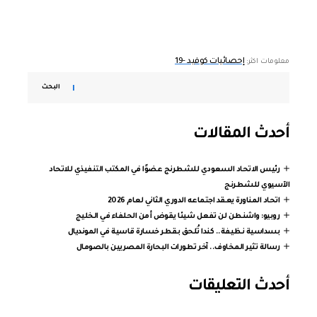
إحصائيات كوفيد -19
معلومات اكثر:
البحث
أحدث المقالات
رئيس الاتحاد السعودي للشطرنج عضوًا في المكتب التنفيذي للاتحاد
الآسيوي للشطرنج
اتحاد المناورة يعقد اجتماعه الدوري الثاني لعام 2026
روبيو: واشنطن لن تفعل شيئا يقوض أمن الحلفاء في الخليج
بسداسية نظيفة.. كندا تُلحق بقطر خسارة قاسية في المونديال
رسالة تثير المخاوف.. آخر تطورات البحارة المصريين بالصومال
أحدث التعليقات