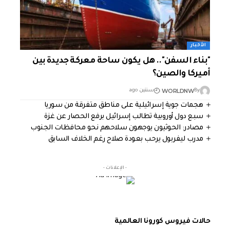
الأخبار
"بناء السفن".. هل يكون ساحة معركة جديدة بين
أميركا والصين؟
WORLDNW
By
سنتين ago
هجمات جوية إسرائيلية على مناطق متفرقة من سوريا
سبع دول أوروبية تطالب إسرائيل برفع الحصار عن غزة
مصادر: الحوثيون يوجهون سلاحهم نحو محافظات الجنوب
مدرب ليفربول يرحب بعودة صلاح رغم الخلاف السابق
- الإعلانات -
حالات فيروس كورونا العالمية