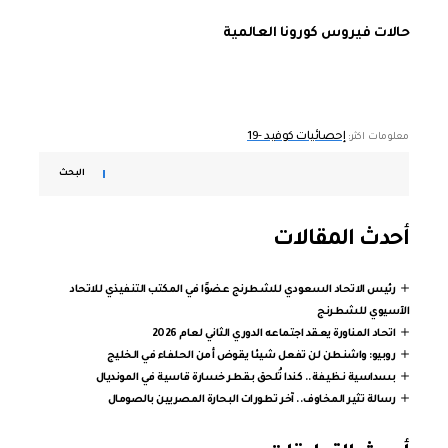
حالات فيروس كورونا العالمية
إحصائيات كوفيد -19
معلومات اكثر:
البحث
أحدث المقالات
رئيس الاتحاد السعودي للشطرنج عضوًا في المكتب التنفيذي للاتحاد
الآسيوي للشطرنج
اتحاد المناورة يعقد اجتماعه الدوري الثاني لعام 2026
روبيو: واشنطن لن تفعل شيئا يقوض أمن الحلفاء في الخليج
بسداسية نظيفة.. كندا تُلحق بقطر خسارة قاسية في المونديال
رسالة تثير المخاوف.. آخر تطورات البحارة المصريين بالصومال