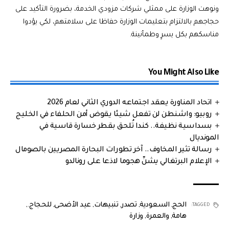
ونوهت الوزارة على ممثلي شركات مزودي الخدمة، بضرورة التأكيد على
حجاجهم بالالتزام بتعليمات الوزارة حفاظا على سلامتهم، لكي يؤدوا
مناسكهم بكل يسرٍ وطمأنينة.
You Might Also Like
اتحاد المناورة يعقد اجتماعه الدوري الثاني لعام 2026
روبيو: واشنطن لن تفعل شيئا يقوض أمن الحلفاء في الخليج
بسداسية نظيفة.. كندا تُلحق بقطر خسارة قاسية في
المونديال
رسالة تثير المخاوف.. آخر تطورات البحارة المصريين بالصومال
الإعلام البرتغالي يشنّ هجوما لاذعا على رونالدو
الحج
,
السعودية
,
تصدر
,
تنبيهات
,
عيد الأضحى
,
للحجاج.
,
TAGGED:
هامة
,
والعمرة
,
وزارة