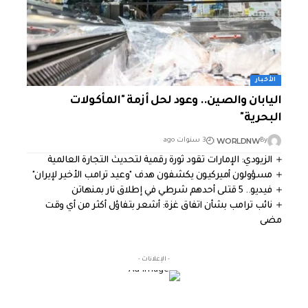
الأخبار
اليابان والصين.. وعود لحل أزمة "المأكولات
البحرية"
WORLDNW
By
3 سنوات ago
الزيودي: الإمارات تقود ثورة رقمية لتحديث التجارة العالمية
مسؤولون أميركيون يكشفون هدف "وعيد ترامب الأخير لإيران"
فيديو.. 5 قتلى أحدهم شرطي في إطلاق نار بمنهاتن
نائب ترامب بشأن اتفاق غزة: أشعر بتفاؤل أكثر من أي وقت
مضى
- الإعلانات -