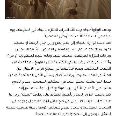
ودعت الوزارة حجاج بيت الله الحرام، للالتزام بالبقاء في المخيمات يوم
عرفة من الساعة “10 صباحا” وحتى “4 عصرا”.
كما دعت الوزارة الحجاج إلى عدم الخروج إلى جبل الرحمة أو مسجد
نمرة، وذلك حفاظا على سلامتهم من التعرض لأشعة الشمس
ودرجات الحرارة المرتفعة، حسبما نقلت وكالة الأنباء السعودية “واس”.
وأكدت الوزارة ضرورة الالتزام والتقيد بجداول التفويج المعتمدة من
الجهات المختصة، وعدم مخالفتها في جميع مراحل الانتقال بين
المشاعر المقدسة، وضرورة استخدام وسائل النقل المعتمدة ضمن
نمط المواصلات المتفق عليه في المشاعر المقدسة، وعدم الخروج
مشيا على الأقدام للتنقل بين المواقع خلال الوقت المشار إليه.
كما وجهت الوزارة الحجاج بأهمية الحفاظ على بطاقة “نسك” وإبرازها
عند الطلب، حيث يجب على كل حاج حمل البطاقة طوال وجوده في
المشاعر المقدسة والانتباه لعدم فقدانها، كونها وثيقة تعريفية مهمة
تسهّل الوصول إلى الحاج وتقديم الدعم عند الحاجة.