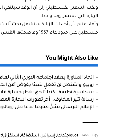
ولفت السفير الفلسطيني إلى أن الوفد سيلتقي ا
الزيارة التي تستمر يوما واحدا.
وأفاد غنيم بأن أجندات الزيارة ستشمل بحث آليات 
فلسطين على حدود عام 1967 وعاصمتها القدس الشرقية.
You Might Also Like
اتحاد المناورة يعقد اجتماعه الدوري الثاني لعام 2026
روبيو: واشنطن لن تفعل شيئا يقوض أمن الحلف
بسداسية نظيفة.. كندا تُلحق بقطر خسارة قاس
رسالة تثير المخاوف.. آخر تطورات البحارة الم
الإعلام البرتغالي يشنّ هجوما لاذعا على رونالدو
quotاجتماعا
,
إسرائيل
,
استضافة
,
استفزازياquot
TAGGED: