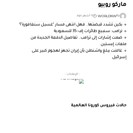
ماركو روبيو
WORLDNW
By
6 أشهر ago
بكين تشدد قبضتها.. فهل انتهى مسار "غسيل سنغافورة"؟
ترامب: سنبيع طائرات إف-35 للسعودية
ضمت إشارات إلى ترامب.. تفاصيل الدفعة الجديدة من
ملفات إبستين
غالانت يبلغ واشنطن بأن إيران تجهز لهجوم كبير على
إسرائيل
- الإعلانات -
حالات فيروس كورونا العالمية