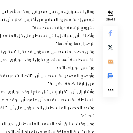
وقال المسؤول، في بيان صدر في وقت متأخر ليل 
ترفض إدانة مجزرة السابع من أكتوبر، تعتزم أن تست
SHARE
للترويج لإقامة دولة فلسطينية”.
وأضاف أن إسرائيل، التي تسيطر على كل المنافذ إ
الإضرار بها وبأمنها”.
وكان مصدر فلسطيني مسؤول قد ذكر لـ”سكاي نيوز
الفلسطينية أنها ستمنع دخول الوفد الوزاري العربي
ورئيس الوزراء، الأحد.
وأوضح المصدر الفلسطيني أن: “اتصالات عربية فلس
من زيارة الضفة الغربية”.
وأشار إلى أن : “قرار إسرائيل منع الوفد الوزاري 
السلطة الفلسطينية بعد أن علموا أن الوفد جاء 
وشدد المصدر الفلسطيني المسؤول على أن: “القيا
تبعاته”.
وفي وقت سابق، أكد السفير الفلسطيني لدى السعود
غزة برئاسة المملكة ستزور مدينة رام الله، الأحد.