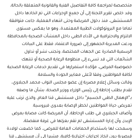
متخصصة لمراجعة كافة التفاصيل الفنية والقانونية المتعلقة بالحالة،
وقد خلص تقرير اللجنة إلى أن جميع الإجراءات التي تم اتخاذها داخل
المستشفى، منذ دخول المريضة وحتى انتهاء العملية، جاءت متوافقة
تماما مع البروتوكولات الطبية المعتمدة، وهو ما يعكس مستوى
الالتزام والاحترافية في الأداء الطبي داخل المنشآت الصحية بالمحافظة.
ودعت المديرية الجمهور إلى ضرورة الاعتماد فقط على البيانات
الرسمية الصادرة عن الجهات المختصة، وتجنب نشر أو تداول
الشائعات التي قد تسيء إلى منظومة الرعاية الصحية أو تنتهك
خصوصية المرضى، مؤكدة استمرارها في تقديم خدمات الرعاية الصحية
لكافة المواطنين وفقا لأعلى معايير الجودة والسلامة.
وقالت وسائل إعلام مصرية إن عضو مجلس النواب محمد الجبلاوي،
تقدم بطلب إحاطة إلى رئيس الوزراء ووزير الصحة، بشأن ما وصفه
بـ”الإهمال الطبي الجسيم” داخل مستشفى قنا العام، والذي ترتب عليه
تعريض حياة المواطنين لخطر الإصابة بعدوى فيروسية.
وأضاف الجبلاوي في طلب الإحاطة، أن المريضة كانت مصابة بمرض
الإيدز، وأن إدارة المستشفى لم تقم بعزلها في غرفة منفصلة،
وسمحت لها باستخدام الحمامات العامة للمرضى، كما خضعت لولادة
قيصرية دون اتخاذ إجراءات احترازية كافية، مشيرا إلى أن مستشفى قنا