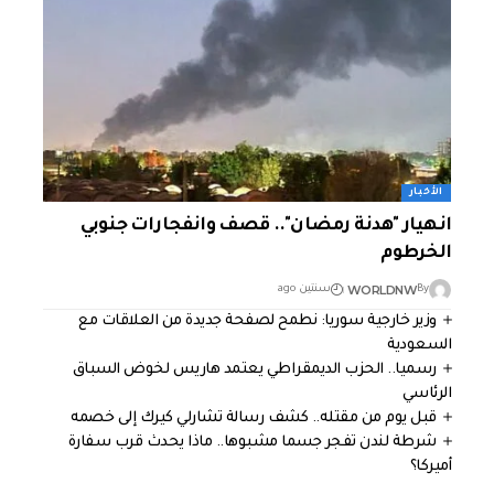
الأخبار
انهيار "هدنة رمضان".. قصف وانفجارات جنوبي
الخرطوم
WORLDNW
By
سنتين ago
وزير خارجية سوريا: نطمح لصفحة جديدة من العلاقات مع
السعودية
رسميا.. الحزب الديمقراطي يعتمد هاريس لخوض السباق
الرئاسي
قبل يوم من مقتله.. كشف رسالة تشارلي كيرك إلى خصمه
شرطة لندن تفجر جسما مشبوها.. ماذا يحدث قرب سفارة
أميركا؟