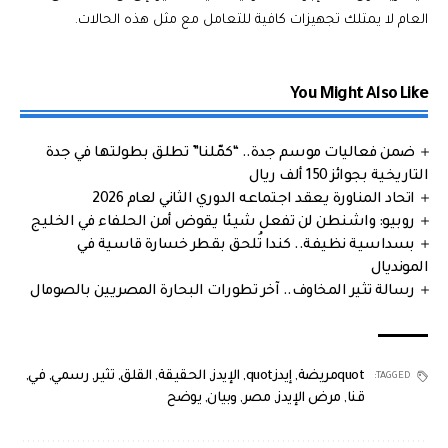
العام لا يمتلك تجهيزات كافية للتعامل مع مثل هذه الحالات.
You Might Also Like
ضمن فعاليات موسم جدة.. “كمّلنا” تطلق بطولتها في جدة
التاريخية بجوائز 150 ألف ريال
اتحاد المناورة يعقد اجتماعه الدوري الثاني لعام 2026
روبيو: واشنطن لن تفعل شيئا يقوض أمن الحلفاء في الخليج
بسداسية نظيفة.. كندا تُلحق بقطر خسارة قاسية في
المونديال
رسالة تثير المخاوف.. آخر تطورات البحارة المصريين بالصومال
quotمريضة
,
إيدزquot
,
الإيدز
,
الحقيقة
,
القلق
,
تثير
,
رسمي
,
في
,
TAGGED:
قنا
,
مرض الإيدز
,
مصر
,
وبيان
,
يوضح