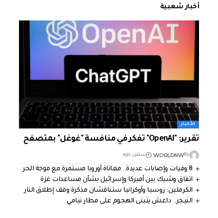
أخبار شعبية
الأخبار
تقرير: "OpenAI" تفكر في منافسة "غوغل" بمتصفح
WORLDNW
By
سنتين ago
8 وفيات وإصابات عديدة.. معاناة أوروبا مستمرة مع موجة الحر
اتفاق وشيك بين أميركا وإسرائيل بشأن مساعدات غزة
الكرملين: روسيا وأوكرانيا ستناقشان مذكرة وقف إطلاق النار
النيجر.. داعش يتبنى الهجوم على مطار نيامي