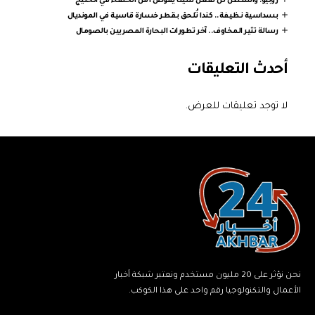
روبيو: واشنطن لن تفعل شيئا يقوض أمن الحلفاء في الخليج
بسداسية نظيفة.. كندا تُلحق بقطر خسارة قاسية في المونديال
رسالة تثير المخاوف.. آخر تطورات البحارة المصريين بالصومال
أحدث التعليقات
لا توجد تعليقات للعرض.
نحن نؤثر على 20 مليون مستخدم ونعتبر شبكة أخبار
الأعمال والتكنولوجيا رقم واحد على هذا الكوكب.