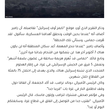
وذكر التقرير الذي أورد موقع “تايمز أوف إسرائيل” تفاصيله، أن زامير
أضاف أنه “عندما يحين الوقت ونحقق أهدافنا العسكرية، سأقول: لقد
هُزمت حماس، وستأتي تلك اللحظة”.
وأضاف زامير: “عندما ننجز المهمة، أعد سكان المنطقة أنه لن يكون
هناك 7 أكتوبر آخر هنا. لن يتمكنوا من اقتحام بلداتنا مرة أخرى”.
وتابع قائلا: “حماس قد تُهزم هزيمة ساحقة في غضون بضعة أشهر”.
وتعمل 5 فرق من الجيش الإسرائيلي في غزة، في إطار الهجوم
المتجدد الذي تشنه إسرائيل هناك، والذي يهدف إلى احتلال 75 بالمئة
من القطاع خلال شهرين.
وكان الرئيس الأميركي دونالد ترامب، قد أكد الجمعة، أن اتفاقا حول
وقف لاطلاق النار في غزة بات “قريبا جدا”.
وفي مؤتمر صحفي مشترك لترامب وإيلون ماسك، قال الرئيس
الأميركي: “نقترب جدا من التوصل إلى اتفاق في قطاع غزة، وسابغلكم
اليوم أو غدا”.