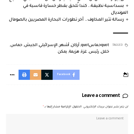
بسداسية نظيفة.. كندا تُلحق بقطر خسارة قاسية في
المونديال
رسالة تثير المخاوف.. آخر تطورات البحارة المصريين بالصومال
quotحماسquot
,
أركان
,
أشهر
,
الإسرائيلي
,
الجيش
,
حماس
,
TAGGED:
خلال
,
رئيس
,
غزة
,
هزيمة
,
يمكن
Facebook
Leave a comment
لن يتم نشر عنوان بريدك الإلكتروني.
الحقول الإلزامية مشار إليها بـ
*