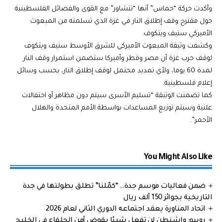
وأكدت حركة “حماس” أنها “تتشاور” مع القوى والفصائل الفلسطينية
حول مقترح وقف إطلاق النار في غزة الذي تسلمته من المبعوث
الأميركي ستيف ويتكوف.
وكشفت وثيقة المبعوث الأميركي للشرق الأوسط ستيف ويتكوف
لوقف حرب غزة أن مصر وقطر وأميركا ستضمن استمرار وقف النار
لمدة 60 يوما، ولأي تمديد محتمل لوقف إطلاق النار، بحسب وسائل
إعلام فلسطينية.
كما تضمنت الوثيقة “تسليم الأسرى سيتم دون مظاهر أو احتفالات
علنية وسيتم توزيع المساعدات بواسطة الأمم المتحدة والهلال
الأحمر”.
You Might Also Like
ضمن فعاليات موسم جدة.. “كمّلنا” تطلق بطولتها في جدة
التاريخية بجوائز 150 ألف ريال
اتحاد المناورة يعقد اجتماعه الدوري الثاني لعام 2026
روبيو: واشنطن لن تفعل شيئا يقوض أمن الحلفاء في الخليج