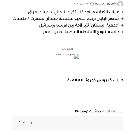
WORLDNW
By
شهرين ago
غارات تركية تدمر أهدافا للأكراد شمالي سوريا والعراق
أسهم اليابان ترتفع منهية سلسلة خسائر استمرت 7 جلسات
"جمعية البستان" تثير أزمة بين فرنسا وإسرائيل
دراسة: تنويع الأنشطة الرياضية يطيل العمر
- الإعلانات -
حالات فيروس كورونا العالمية
إحصائيات كوفيد -19
معلومات اكثر:
البحث