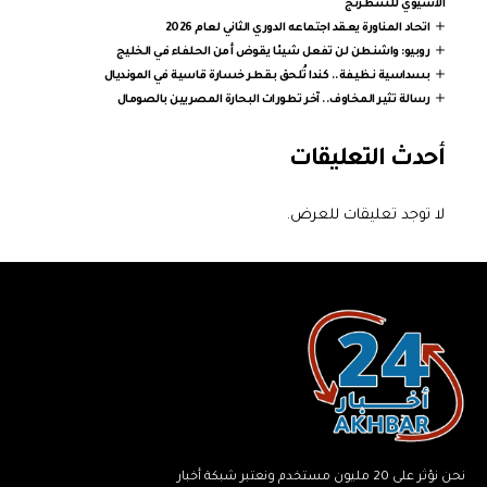
الآسيوي للشطرنج
اتحاد المناورة يعقد اجتماعه الدوري الثاني لعام 2026
روبيو: واشنطن لن تفعل شيئا يقوض أمن الحلفاء في الخليج
بسداسية نظيفة.. كندا تُلحق بقطر خسارة قاسية في المونديال
رسالة تثير المخاوف.. آخر تطورات البحارة المصريين بالصومال
أحدث التعليقات
لا توجد تعليقات للعرض.
نحن نؤثر على 20 مليون مستخدم ونعتبر شبكة أخبار