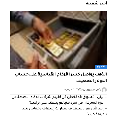
أخبار شعبية
الأخبار
الذهب يواصل كسر الأرقام القياسية على حساب
الدولار الضعيف
WORLDNW
By
11 شهر ago
بيلي: الأسواق قد تخطئ في تقييم شركات الذكاء الاصطناعي
غزة الممزقة.. هل تمرد نتنياهو بخطته على ترامب؟
إسرائيل تقر باستهداف سيارات إسعاف وحماس تندد
بـ"جريمة حرب"