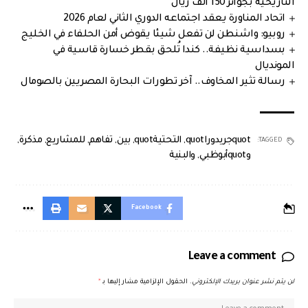
التاريخية بجوائز 150 ألف ريال
اتحاد المناورة يعقد اجتماعه الدوري الثاني لعام 2026
روبيو: واشنطن لن تفعل شيئا يقوض أمن الحلفاء في الخليج
بسداسية نظيفة.. كندا تُلحق بقطر خسارة قاسية في
المونديال
رسالة تثير المخاوف.. آخر تطورات البحارة المصريين بالصومال
quotجريدوراquot
,
التحتيةquot
,
بين
,
تفاهم
,
للمشاريع
,
مذكرة
,
TAGGED:
وquotأبوظبي
,
والبنية
Facebook
Leave a comment
لن يتم نشر عنوان بريدك الإلكتروني.
الحقول الإلزامية مشار إليها بـ
*