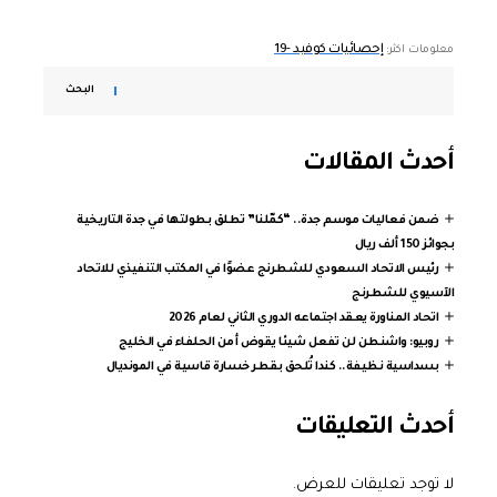
إحصائيات كوفيد -19
معلومات اكثر:
البحث
أحدث المقالات
ضمن فعاليات موسم جدة.. “كمّلنا” تطلق بطولتها في جدة التاريخية
بجوائز 150 ألف ريال
رئيس الاتحاد السعودي للشطرنج عضوًا في المكتب التنفيذي للاتحاد
الآسيوي للشطرنج
اتحاد المناورة يعقد اجتماعه الدوري الثاني لعام 2026
روبيو: واشنطن لن تفعل شيئا يقوض أمن الحلفاء في الخليج
بسداسية نظيفة.. كندا تُلحق بقطر خسارة قاسية في المونديال
أحدث التعليقات
لا توجد تعليقات للعرض.