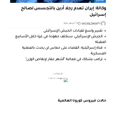
الأخبار
وكالة: إيران تعدم رجلا أدين بالتجسس لصالح
إسرائيل
WORLDNW
By
5 أشهر ago
تغيير واسع لقيادات الجيش الإسرائيلي
الجيش الإسرائيلي: سنكثف جهودنا في غزة خلال الأسابيع
المقبلة
قناة إسرائيلية: القضاء على حماس لن يحدث بالعملية
العسكرية
ترامب يشكك في فعالية "أشهر عقار لإنقاص الوزن"
- الإعلانات -
حالات فيروس كورونا العالمية