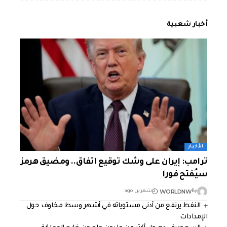
أخبار شعبية
الأخبار
ترامب: إيران على وشك توقيع اتفاق.. ومضيق هرمز
سيُفتح فورا
WORLDNW
By
شهرين ago
النفط يرتفع من أدنى مستوياته في أشهر وسط مخاوف حول
الإمدادات