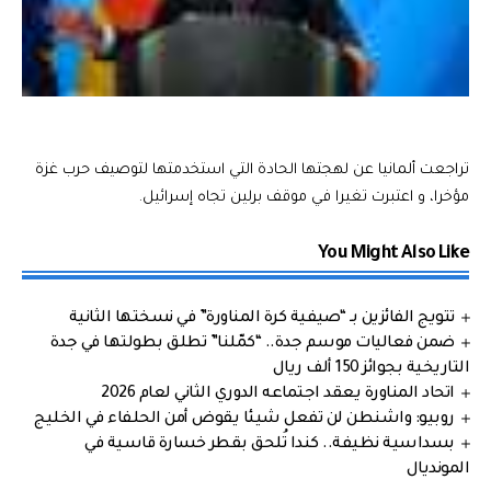
تراجعت ألمانيا عن لهجتها الحادة التي استخدمتها لتوصيف حرب غزة
مؤخرا، و اعتبرت تغيرا في موقف برلين تجاه إسرائيل.
You Might Also Like
تتويج الفائزين بـ “صيفية كرة المناورة” في نسختها الثانية
ضمن فعاليات موسم جدة.. “كمّلنا” تطلق بطولتها في جدة
التاريخية بجوائز 150 ألف ريال
اتحاد المناورة يعقد اجتماعه الدوري الثاني لعام 2026
روبيو: واشنطن لن تفعل شيئا يقوض أمن الحلفاء في الخليج
بسداسية نظيفة.. كندا تُلحق بقطر خسارة قاسية في
المونديال