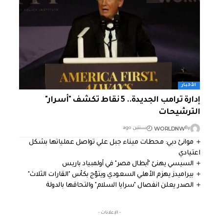
الأخبار
إدارة ترامب الجديدة.. 5 نقاط تكشف "أسرار"
الترشيحات
WORLDNW
By
سنتين ago
موانئ دبي: محطات ميناء جبل علي تواصل عملياتها بشكل
اعتيادي
السيسي يهنئ "أبطال مصر" في أولمبياد باريس
بيراميدز يهزم الأهلي السعودي ويتوّج بكأس "القارات الثلاث"
الصدر يعلن انفصال "سرايا السلام" والتحاقها بالدولة
- الإعلانات -