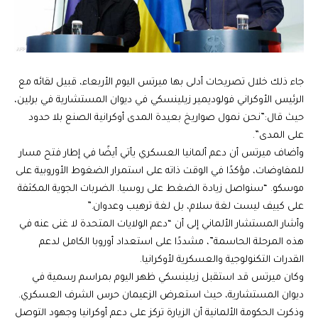
جاء ذلك خلال تصريحات أدلى بها ميرتس اليوم الأربعاء، قبيل لقائه مع
الرئيس الأوكراني فولوديمير زيلينسكي في ديوان المستشارية في برلين،
حيث قال:”نحن نمول صواريخ بعيدة المدى أوكرانية الصنع بلا حدود
على المدى”.
وأضاف ميرتس أن دعم ألمانيا العسكري يأتي أيضًا في إطار فتح مسار
للمفاوضات، مؤكدًا في الوقت ذاته على استمرار الضغوط الأوروبية على
موسكو. “سنواصل زيادة الضغط على روسيا. الضربات الجوية المكثفة
على كييف ليست لغة سلام، بل لغة ترهيب وعدوان.”
وأشار المستشار الألماني إلى أن “دعم الولايات المتحدة لا غنى عنه في
هذه المرحلة الحاسمة”، مشددًا على استعداد أوروبا الكامل لدعم
القدرات التكنولوجية والعسكرية لأوكرانيا.
وكان ميرتس قد استقبل زيلينسكي ظهر اليوم بمراسم رسمية في
ديوان المستشارية، حيث استعرض الزعيمان حرس الشرف العسكري.
وذكرت الحكومة الألمانية أن الزيارة تركز على دعم أوكرانيا وجهود التوصل