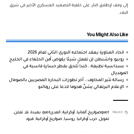
إلى وقف لإطلاق النار، على خلفية التصعيد العسكري الأخير في شرق
البلاد.
You Might Also Like
اتحاد المناورة يعقد اجتماعه الدوري الثاني لعام 2026
روبيو: واشنطن لن تفعل شيئا يقوض أمن الحلفاء في الخليج
بسداسية نظيفة.. كندا تُلحق بقطر خسارة قاسية في
المونديال
رسالة تثير المخاوف.. آخر تطورات البحارة المصريين بالصومال
الإعلام البرتغالي يشنّ هجوما لاذعا على رونالدو
quotصواريخ
,
ألمانيا
,
أوكرانية
,
المدىquot
,
بعيدة
,
بلا
,
تعلن
,
TAGGED:
تمويل
,
حرب أوكرانيا
,
روسيا
,
صواريخ أوكرانية
,
قيود