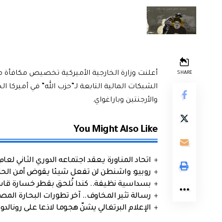
SHARE
الشبكات المالية التابعة لـ”حزب الله” في أميركا ا
والأرجنتين وباراغواي.
You Might Also Like
اتحاد المناورة يعقد اجتماعه الدوري الثاني لعام 2026
روبيو: واشنطن لن تفعل شيئا يقوض أمن الحلف
بسداسية نظيفة.. كندا تُلحق بقطر خسارة قاس
رسالة تثير المخاوف.. آخر تطورات البحارة الم
الإعلام البرتغالي يشنّ هجوما لاذعا على رونالدو