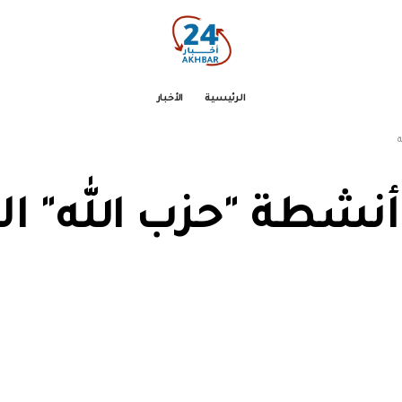
الرئيسية
الأخبار
ة
شطة "حزب الله" الما