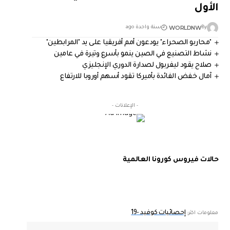
الأول
WORLDNW
By
سنة واحدة ago
"محاربو الصحراء" يودعون أمم أفريقيا على يد "المرابطين"
نشاط التصنيع في الصين ينمو بأسرع وتيرة في عامين
صلاح يقود ليفربول لصدارة الدوري الإنجليزي
آمال خفض الفائدة بأميركا تقود أسهم أوروبا للارتفاع
- الإعلانات -
حالات فيروس كورونا العالمية
إحصائيات كوفيد -19
معلومات اكثر: