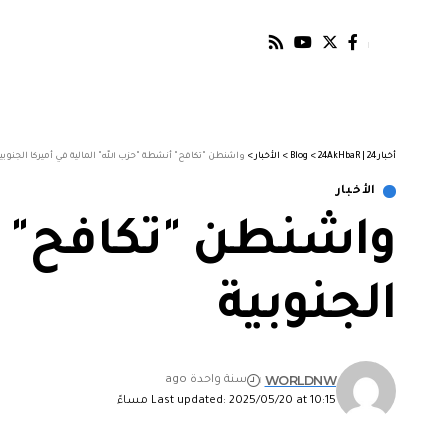
أخبار 24 | 24AkHbaR
>
Blog
>
الأخبار
>
واشنطن "تكافح" أنشطة "حزب الله" المالية في أميركا الجنوبي
الأخبار
واشنطن "تكافح" أن
الجنوبية
WORLDNW
سنة واحدة ago
Last updated: 2025/05/20 at 10:15 مساءً