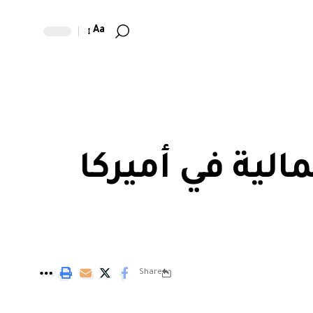
Aa
لية في أميركا
Share