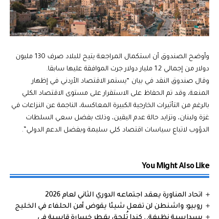
وأوضح الصندوق أن استكمال المراجعة يتيح للبلاد صرف 130 مليون
دولار من إجمالي 1.2 مليار دولار جرت الموافقة عليها سابقا.
وقال صندوق النقد في بيان “يستمر الاقتصاد الأردني في إظهار
المنعة، وقد تم الحفاظ على الاستقرار على مستوى الاقتصاد الكلي
بالرغم من التأثيرات الخارجية الكبيرة المعاكسة، الناجمة عن النزاعات في
غزة ولبنان، وتزايد حالة عدم اليقين، وذلك بفضل سعي السلطات
الدؤوب لاتباع سياسات اقتصاد كلي سليمة وبفضل الدعم الدولي”.
You Might Also Like
اتحاد المناورة يعقد اجتماعه الدوري الثاني لعام 2026
روبيو: واشنطن لن تفعل شيئا يقوض أمن الحلفاء في الخليج
بسداسية نظيفة.. كندا تُلحق بقطر خسارة قاسية في