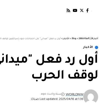
أخبار 24 | 24AkHbaR
>
Blog
>
الأخبار
>
أول رد فعل "ميداني" على احتجاجات جنود إسرائيليين لوقف ا
الأخبار
أول رد فعل "ميدان
لوقف الحرب
WORLDNW
سنة واحدة ago
Last updated: 2025/04/16 at 1:36 صباحًا