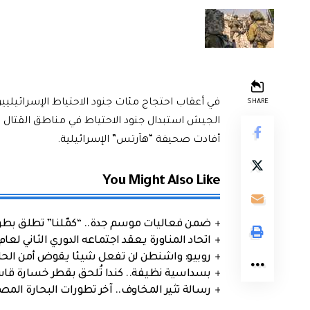
في أعقاب احتجاج مئات جنود الاحتياط الإسرائيليين
SHARE
الجيش استبدال جنود الاحتياط في مناطق القتال 
أفادت صحيفة “هآرتس” الإسرائيلية.
You Might Also Like
ضمن فعاليات موسم جدة.. “كمّلنا” تطلق بطولتها في جد
اتحاد المناورة يعقد اجتماعه الدوري الثاني لعام 2026
روبيو: واشنطن لن تفعل شيئا يقوض أمن الحلف
بسداسية نظيفة.. كندا تُلحق بقطر خسارة قاس
رسالة تثير المخاوف.. آخر تطورات البحارة الم