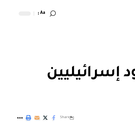
Aa
د إسرائيليين
Share