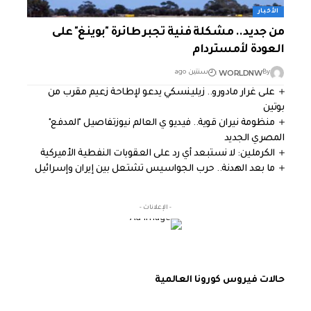
الأخبار
من جديد.. مشكلة فنية تجبر طائرة "بوينغ" على
العودة لأمستردام
WORLDNW
By
سنتين ago
على غرار مادورو.. زيلينسكي يدعو لإطاحة زعيم مقرب من
بوتين
منظومة نيران قوية.. فيديو ي العالم نيوزتفاصيل "المدفع"
المصري الجديد
الكرملين: لا نستبعد أي رد على العقوبات النفطية الأميركية
ما بعد الهدنة.. حرب الجواسيس تشتعل بين إيران وإسرائيل
- الإعلانات -
حالات فيروس كورونا العالمية