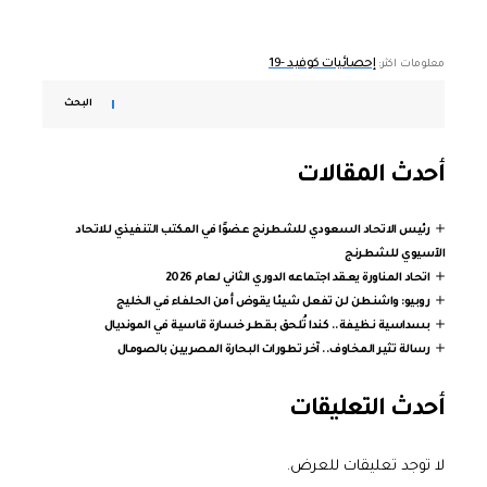
إحصائيات كوفيد -19
معلومات اكثر:
البحث
أحدث المقالات
رئيس الاتحاد السعودي للشطرنج عضوًا في المكتب التنفيذي للاتحاد
الآسيوي للشطرنج
اتحاد المناورة يعقد اجتماعه الدوري الثاني لعام 2026
روبيو: واشنطن لن تفعل شيئا يقوض أمن الحلفاء في الخليج
بسداسية نظيفة.. كندا تُلحق بقطر خسارة قاسية في المونديال
رسالة تثير المخاوف.. آخر تطورات البحارة المصريين بالصومال
أحدث التعليقات
لا توجد تعليقات للعرض.