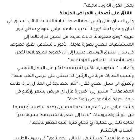
يمكن القول أنه وباء مخيف”.
القلق على أصحاب الأمراض المزمنة
وفي السياق، قال رئيس لجنة الصحة النيابية اللبنانية، النائب السابق في
لبنان وعضو لجنة كورونا، الطبيب عاصم عراجي لموقع سكاي نيوز
عربية: “وفق معلوماتنا حالات عديدة في الصين تم إدخالها إلى
المستشفيات للعلاج بصورة عاجلة.. الأمور لا تستدعي القلق خصوصا
في بلدان الشرق الأوسط، مشيرا إلى أن خطورة الميكوبلازما تكمن
بإصابة أصحاب الأمراض المزمنة بها”.
وأضاف: “الميكوبلازما باكتيريا قديمة جدا تؤثر على الجهاز التنفسي
وتسبب التهابات قوية في الرئتين لذا نخشى على مرضى القلب منها”.
وتطرق الى سبل العلاج فقال: “تتم المعالجة في المنازل إلا إذا طالت
المضاعفات”، مشيرا إلى “ضرورة عزل أي مريض يشعر بإرتفاع في
درجة الحرارة أو أية عوارض رئوية حادة”.
وشدد عراجي على “عدم مخالطة المصابين بهذه الباكتيريا أو بغيرها
من الأوبئة والفيروسات “لافتا إلى صعوبة تشخيصها بسرعة نظراً
لحاجة ذلك إلى عملية زرع تحتاج فترة زمنية لتظهر نتائجها”.
أسباب الإنتشار
وبدوره عزا مدير”المستشفى اللبناني الجعيتاوي” في بيروت الطبيب