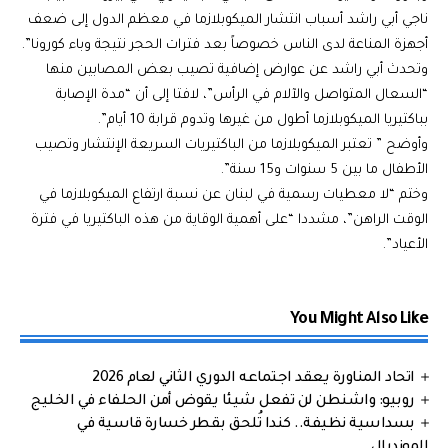
ناجي أبي راشد أسباب انتشار الميكوبلازما في معظم الدول إلى ضعف
أجهزة المناعة لدى الناس خصوصاً بعد فترات الحجر نتيجة وباء كورونا”.
وتحدث أبي راشد عن عوارض إضافية تصيب بعض المصابين منها
“السعال المتواصل والآلام في الرأس”، لافتا إلى أن “مدة الإصابة
بباكتيريا الميكوبلازما أطول من غيرها وتدوم قرابة 10 أيام”.
وأوضح ” تعتبر الميكوبلازما من الباكتيريات السريعة الإنتشار وتصيب
الأطفال ما بين 5 سنوات و15 سنة”.
وختم “لا معطيات رسمية في لبنان عن نسبة ارتفاع الميكوبلازما في
الوقت الراهن”، مشددا “على أهمية الوقاية من هذه الباكتيريا في فترة
الأعياد”.
You Might Also Like
اتحاد المناورة يعقد اجتماعه الدوري الثاني لعام 2026
روبيو: واشنطن لن تفعل شيئا يقوض أمن الحلفاء في الخليج
بسداسية نظيفة.. كندا تُلحق بقطر خسارة قاسية في
المونديال