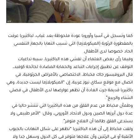
كما وتسجل في آسيا وأوروبا عودة ملحوظة بعد غياب، لباكتيريا عرفت
بالمفطورة الرئوية (الميكوبلازما) التي تسبب التهابا بالجهاز التنفسي
الحاد خصوصا لدى الأطفال.
وفيما رأى بعض العلماء أن تفشي هذه الباكتيريا، سببه تداعيات
التوقف عن تطبيق إجراءات التباعد والحماية المضادة لجائحة كوفيد،
قال البروفيسور جاك مخباط، الاختصاصي بالأمراض الجرثومية، في
اتصال مع موقع سكاي نيوز عربية، إن “الميكوبلازما ليست جديدة، وهي
باكتيريا قديمة جرت العادة أن تظهر عوارضها لدى الأطفال في فصلي
الشتاء والربيع”.
وطمأن مخباط من عدم القلق من هذه الباكتيريا التي تنتشر حاليا في
عدة دول أبرزها الصين ودول الاتحاد الأوروبي، وقال: “الأمر طبيعي ولا
يستدعي القلق طالما أن العلاج متوفر”.
ولفت مخباط إلى أن هذه الباكتيريا “تظهر على شكل التهابات بالجيوب
الأنفية أو في الرئتين وأن علاجها متوفر في كل الدول وسهل جدا ولا