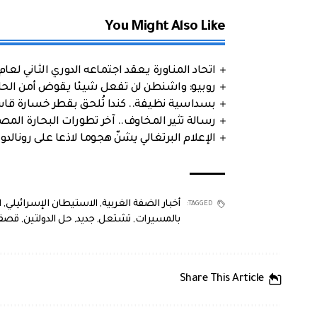
You Might Also Like
اتحاد المناورة يعقد اجتماعه الدوري الثاني لعام 2026
روبيو: واشنطن لن تفعل شيئا يقوض أمن الحلف
بسداسية نظيفة.. كندا تُلحق بقطر خسارة قاس
رسالة تثير المخاوف.. آخر تطورات البحارة الم
الإعلام البرتغالي يشنّ هجوما لاذعا على رونالدو
أخبار الضفة الغربية
,
الاستيطان الإسرائيلي
,
ا
TAGGED:
بالمسيرات
,
تشتعل
,
جديد
,
حل الدولتين
,
قصف
Share This Article