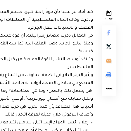
كما أفاد مراسلنا بأن قوةً راجلة كبيرة تقتحم ال
وذكرت وكالة الأنباء الفلسطينية أن السلطات ا
SHARE
القصف والاشتباكات لنقل الجرحى.
في المقابل ذكرت مصادر إسرائيلية، أن قوة عسكر
ومنذ اندلاع الحرب، وصل العنف الذي تمارسه الق
قياسية.
وتنتقد أوساط انتشار للقوة المفرطة من قبل الج
الفلسطينيين.
ويثير التوتر الدائر في الضفة مخاوف، من اتساع
المندلع في مناطق الضفة، أبواب الانتفاضة الثالثة
هل يحصل ذلك بالفعل؟ وما هي انعكاساته؟ وما ه
وخلال مقابلة مع “سكاي نيوز عربية”، أوضح الأمي
أسباب هذا التصاعد بأن هذه الحرب هي حرب ض
وأضاف البرغوثي خلال حديثه لغرفة الأخبار قائلا:
إعلان رئيس الوزراء الإسرائيلي بنيامين نتنياه
إسرائيل خلال عرض الخارطة أمام مجلس الأمن 