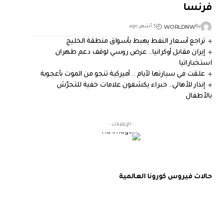
فرنسا
WORLDNW
By
5 أشهر ago
تراجع أسعار النفط يهبط بأسواق منطقة الخليج
إيران مقابل أوكرانيا.. عرض روسي لوقف دعم طهران
استخباراتيا
علقت في سيارتها لأيام .. أميركية تنجو من الموت بأعجوبة
إنذار للأهالي.. خبراء يكشفون علامات خفية للتحرّش
بالأطفال
- الإعلانات -
حالات فيروس كورونا العالمية