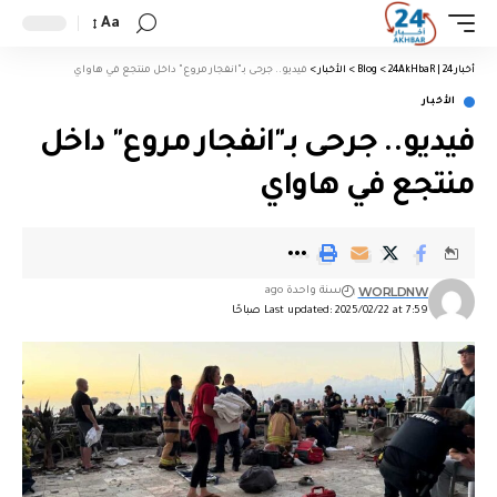
Aa
أخبار 24 | 24AkHbaR
>
Blog
>
الأخبار
>
فيديو.. جرحى بـ"انفجار مروع" داخل منتجع في هاواي
الأخبار
فيديو.. جرحى بـ"انفجار مروع" داخل
منتجع في هاواي
WORLDNW
سنة واحدة ago
Last updated: 2025/02/22 at 7:59 صباحًا