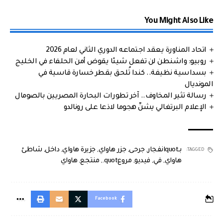
You Might Also Like
اتحاد المناورة يعقد اجتماعه الدوري الثاني لعام 2026
روبيو: واشنطن لن تفعل شيئا يقوض أمن الحلفاء في الخليج
بسداسية نظيفة.. كندا تُلحق بقطر خسارة قاسية في
المونديال
رسالة تثير المخاوف.. آخر تطورات البحارة المصريين بالصومال
الإعلام البرتغالي يشنّ هجوما لاذعا على رونالدو
بـquotانفجار
,
جرحى
,
جزر هاواي
,
جزيرة هاواي
,
داخل
,
شاطئ
TAGGED:
هاواي
,
في
,
فيديو
,
مروعquot.
,
منتجع
,
هاواي
Facebook