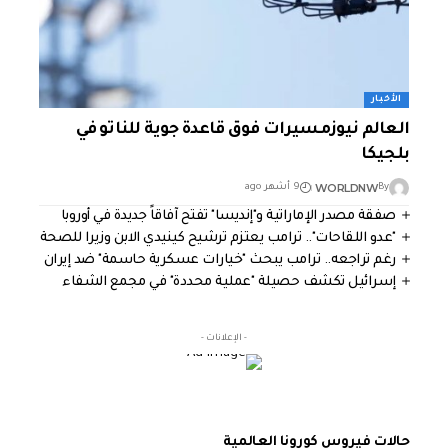
الأخبار
العالم نيوزمسيرات فوق قاعدة جوية للناتو في
بلجيكا
WORLDNW
By
9 أشهر ago
صفقة مصدر الإماراتية و"إنديسا" تفتح آفاقاً جديدة في أوروبا
"عدو اللقاحات".. ترامب يعتزم ترشيح كينيدي الابن وزيرا للصحة
رغم تراجعه.. ترامب يبحث "خيارات عسكرية حاسمة" ضد إيران
إسرائيل تكشف حصيلة "عملية محددة" في مجمع الشفاء
- الإعلانات -
حالات فيروس كورونا العالمية