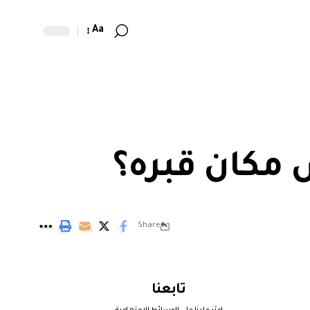
Aa
س مكان قبره؟
Share
تابعنا