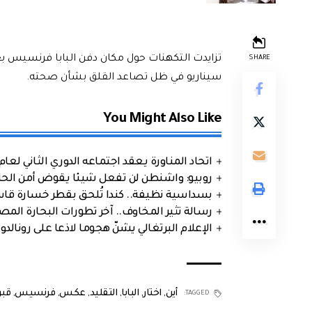
تزايدت التكهنات حول مكان دفن البابا فرنسيس بعد ا
SHARE
سيناريو في ظل تصاعد القلق بشأن صحته.
You Might Also Like
اتحاد المناورة يعقد اجتماعه الدوري الثاني لعام 2026
روبيو: واشنطن لن تفعل شيئا يقوض أمن الحلف
بسداسية نظيفة.. كندا تُلحق بقطر خسارة قاس
رسالة تثير المخاوف.. آخر تطورات البحارة الم
الإعلام البرتغالي يشنّ هجوما لاذعا على رونالدو
أين
,
اختار
,
البابا
,
التقليد
,
عكس
,
فرنسيس
,
قبر
TAGGED: