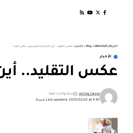
أخبار 24 | 24AkHbaR
>
Blog
>
الأخبار
>
عكس التقليد.. أين اختار البابا فرنسيس مكان قبره؟
الأخبار
عكس التقليد.. أين
WORLDNW
سنة واحدة ago
Last updated: 2025/02/20 at 9:45 مساءً