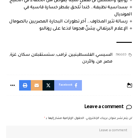
روبيو: واشنطن لن تفعل شيئا يقوض أمن الحلفاء في الخليج
بسداسية نظيفة.. كندا تُلحق بقطر خسارة قاسية في
المونديال
رسالة تثير المخاوف.. آخر تطورات البحارة المصريين بالصومال
الإعلام البرتغالي يشنّ هجوما لاذعا على رونالدو
السيسي
,
الفلسطينيين
,
ترامب
,
ستستقبلان
,
سكان
,
غزة
,
TAGGED:
مصر
,
من
,
والأردن
Facebook
Leave a comment
لن يتم نشر عنوان بريدك الإلكتروني.
الحقول الإلزامية مشار إليها بـ
*