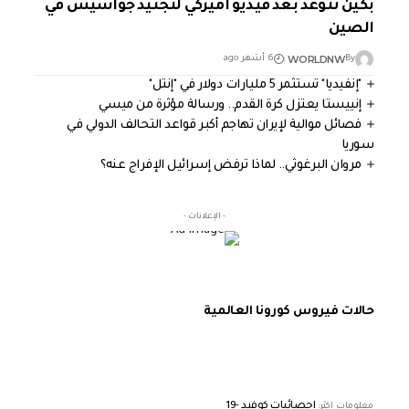
بكين تتوعد بعد فيديو أميركي لتجنيد جواسيس في
الصين
WORLDNW
By
6 أشهر ago
"إنفيديا" تستثمر 5 مليارات دولار في "إنتل"
إنييستا يعتزل كرة القدم.. ورسالة مؤثرة من ميسي
فصائل موالية لإيران تهاجم أكبر قواعد التحالف الدولي في
سوريا
مروان البرغوثي.. لماذا ترفض إسرائيل الإفراج عنه؟
- الإعلانات -
حالات فيروس كورونا العالمية
إحصائيات كوفيد -19
معلومات اكثر: