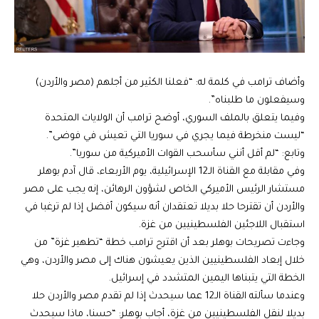
وأضاف ترامب في كلمة له: “فعلنا الكثير من أجلهم (مصر والأردن)
وسيفعلون ما طلبناه”.
وفيما يتعلق بالملف السوري، أوضح ترامب أن الولايات المتحدة
“ليست منخرطة فيما يجري في سوريا التي تعيش في فوضى”.
وتابع: “لم أقل أنني سأسحب القوات الأميركية من سوريا”.
وفي مقابلة مع القناة الـ12 الإسرائيلية، يوم الأربعاء، قال آدم بوهلر
مستشار الرئيس الأميركي الخاص لشؤون الرهائن، إنه يجب على مصر
والأردن أن تقترحا حلا بديلا تعتقدان أنه سيكون أفضل إذا لم ترغبا في
استقبال اللاجئين الفلسطينيين من غزة.
وجاءت تصريحات بوهلر بعد أن اقترح ترامب خطة “تطهير غزة” من
خلال إبعاد الفلسطينيين الذين يعيشون هناك إلى مصر والأردن، وهي
الخطة التي يتبناها اليمين المتشدد في إسرائيل.
وعندما سألته القناة الـ12 عما سيحدث إذا لم تقدم مصر والأردن حلا
بديلا لنقل الفلسطينيين من غزة، أجاب بوهلر: “حسنا، ماذا سيحدث