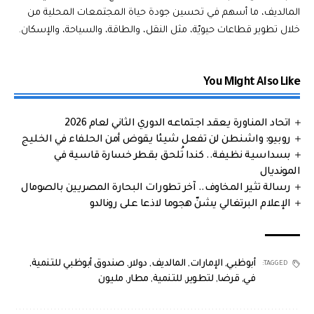
المالديف، ما أسهم في تحسين جودة حياة المجتمعات المحلية من
خلال تطوير قطاعات حيويّة، مثل النقل، والطاقة، والسياحة، والإسكان.
You Might Also Like
اتحاد المناورة يعقد اجتماعه الدوري الثاني لعام 2026
روبيو: واشنطن لن تفعل شيئا يقوض أمن الحلفاء في الخليج
بسداسية نظيفة.. كندا تُلحق بقطر خسارة قاسية في
المونديال
رسالة تثير المخاوف.. آخر تطورات البحارة المصريين بالصومال
الإعلام البرتغالي يشنّ هجوما لاذعا على رونالدو
أبوظبي
,
الإمارات
,
المالديف
,
دولار
,
صندوق أبوظبي للتنمية
,
TAGGED:
في
,
قرضا
,
لتطوير
,
للتنمية
,
مطار
,
مليون