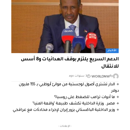
الأخبار
الدعم السريع يلتزم بوقف العدائيات و8 أسس
للانتقال
WORLDNW
By
3 سنوات ago
الدار تشتري أصول لوجستية من موانئ أبوظبي بـ 155 مليون
دولار
ما أدوات ترامب للضغط على روسيا؟
مصر.. وزارة الداخلية تكشف طبيعة "واقعة المنيا"
وزير الداخلية الباكستاني يزور إيران لإجراء محادثات مع عراقجي
- الإعلانات -