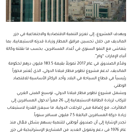
ويهدف المشروع، إلى تعزيز التنمية الاقتصادية والاجتماعية في جزر
المالديف من خلال تحسين مرافق المطار وزيادة قدرته الاستيعابية، بما
يتماشى مع النمو السنوي في أعداد المسافرين، بحسب ما نقلته وكالة
أنباء الإمارات “وام”.
وقدّم الصندوق في عام 2017 تمويلاً بقيمة 183.5 مليون درهم لحكومة
المالديف، لدعم مشروع تطوير مطار فيلانا الدولي، الذي يُعتبر محوراً
رئيسياً في قطاع السياحة في البلاد وأحد الركائز الأساسية للاقتصاد
الوطني.
ويشمل مشروع تطوير مطار فيلانا الدولي، توسيع المبنى الغربي
للركاب لزيادة الطاقة الاستيعابية إلى 26 ممراً لدخول المسافرين إلى
الطائرات، مع إضافة مبنى للرحلات الدولية، ما سيعزز القدرة لاستيعاب
زيادة حركة المسافرين البالغة 7.5 مليون مسافر سنوياً.
تجدر الإشارة إلى أن صندوق أبوظبي للتنمية يسهم بشكل فعّال منذ
عام 1976 في دعم وتمويل العديد من المشاريع الإستراتيجية في جزر