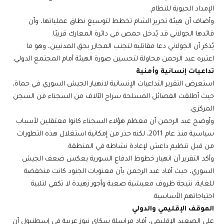
الإمداد الحيوية للنظام.
وأضاف أن هيئة تحرير الشام تخطط لتوسيع نطاق عملياتها، وأن
قائدها الجولاني قد يُدخل حمص في دائرة المعارك قريبًا.
يُذكر أن الجولاني دعا مقاتليه لتجنب المجازر بحق المدنيين، وهو ما
اعتبره عبد الرحمن محاولة لتحسين صورة الهيئة أمام المجتمع الدولي.
تداعيات إنسانية وأمنية
استعرض التقرير التداعيات الإنسانية لانهيار الجيش السوري في حماة،
حيث أطلقت الفصائل المسلحة سراح الآلاف من السجناء من السجن
المركزي.
وأوضح عبد الرحمن أن معظم هؤلاء السجناء كانوا معتقلين لأسباب
سياسية منذ عام 2011، لكنه حذر من إمكانية استغلال هذه التطورات
من قبل تنظيم داعش لإعادة نشاطه في المنطقة.
وأكد التقرير أن انهيار خطوط الدفاع السورية يعكس ضعف الجيش
السوري، حيث أفاد عبد الرحمن بأن معنويات الجنود كانت منخفضة
للغاية، نتيجة ظروف معيشية صعبة وأجور زهيدة لا تكفي لتلبية
احتياجاتهم الأساسية.
الموقف الإقليمي والدولي
على الصعيد الإقليمي، أفاد مراسلة سكاي نيوز عربية في إسطنبول أن