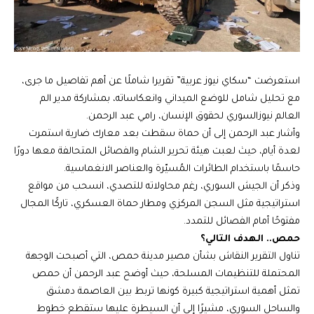
استعرضت “سكاي نيوز عربية” تقريرا شاملًا عن أهم تفاصيل ما جرى،
مع تحليل شامل للوضع الميداني وانعكاساته، بمشاركة مدير الم
العالم نيوزالسوري لحقوق الإنسان، رامي عبد الرحمن.
وأشار عبد الرحمن إلى أن حماة سقطت بعد معارك ضارية استمرت
لعدة أيام، حيث لعبت هيئة تحرير الشام والفصائل المتحالفة معها دورًا
حاسمًا باستخدام الطائرات المُسيّرة والعناصر الانغماسية.
وذكر أن الجيش السوري، رغم محاولاته للتصدي، انسحب من مواقع
استراتيجية مثل السجن المركزي ومطار حماة العسكري، تاركًا المجال
مفتوحًا أمام الفصائل للتمدد.
حمص.. الهدف التالي؟
تناول التقرير النقاش بشأن مصير مدينة حمص، التي أصبحت الوجهة
المحتملة للتنظيمات المسلحة، حيث أوضح عبد الرحمن أن حمص
تمثل أهمية استراتيجية كبيرة كونها تربط بين العاصمة دمشق
والساحل السوري، مشيرًا إلى أن السيطرة عليها ستقطع خطوط