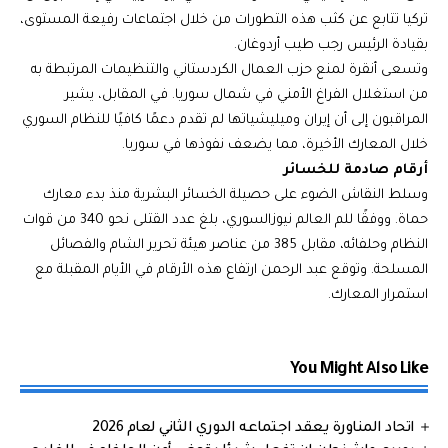
تركيا تتابع عن كثب هذه التطورات من خلال اجتماعات رفيعة المستوى،
بقيادة الرئيس رجب طيب أردوغان.
وتسعى أنقرة لمنع حزب العمال الكردستاني والتنظيمات المرتبطة به
من استغلال الفراغ الأمني في شمال سوريا. في المقابل، يشير
المراقبون إلى أن إيران وميليشياتها لم تقدم دعمًا كافيًا للنظام السوري
خلال المعارك الأخيرة، مما يضعف نفوذها في سوريا.
أرقام صادمة للخسائر
وسلط النقاش الضوء على حصيلة الخسائر البشرية منذ بدء معارك
حماة. ووفقًا للم العالم نيوزالسوري، بلغ عدد القتلى نحو 340 من قوات
النظام وحلفائه، مقابل 385 من عناصر هيئة تحرير الشام والفصائل
المسلحة. وتوقع عبد الرحمن ارتفاع هذه الأرقام في الأيام المقبلة مع
استمرار المعارك.
You Might Also Like
اتحاد المناورة يعقد اجتماعه الدوري الثاني لعام 2026