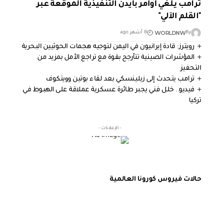
ترامب يلغي أوامر بايدن التنفيذية الموقعة عبر
"القلم الآلي"
WORLDNW
By
8 أشهر ago
رويترز: قادة إيرانيون في اليمن لتوجيه هجمات الحوثيين البحرية
المؤشرات الصينية تتأرجح بقوة مع تراجع الأمل بمزيد من
التحفيز
ترامب يتحدث إلى زيلينسكي بعد لقاء بوتين وويتكوف
فيديو.. خلل فني يجبر طائرة عسكرية عملاقة على الهبوط في
تركيا
- الإعلانات -
حالات فيروس كورونا العالمية