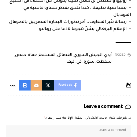
روبيو: واشنطن لن تفعل شيئا يقوض أمن الحلفاء في الخليج
بسداسية نظيفة.. كندا تُلحق بقطر خسارة قاسية في
المونديال
رسالة تثير المخاوف.. آخر تطورات البحارة المصريين بالصومال
الإعلام البرتغالي يشنّ هجوما لاذعا على رونالدو
أيدي
,
الجيش السوري
,
الفصائل
,
المسلحة
,
حماة
,
حمص
,
TAGGED:
سقطت
,
سوريا
,
في
,
كيف
Facebook
Leave a comment
لن يتم نشر عنوان بريدك الإلكتروني.
الحقول الإلزامية مشار إليها بـ
*