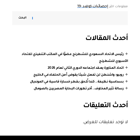
إحصائيات كوفيد -19
معلومات اكثر:
البحث
أحدث المقالات
رئيس الاتحاد السعودي للشطرنج عضوًا في المكتب التنفيذي للاتحاد
الآسيوي للشطرنج
اتحاد المناورة يعقد اجتماعه الدوري الثاني لعام 2026
روبيو: واشنطن لن تفعل شيئا يقوض أمن الحلفاء في الخليج
بسداسية نظيفة.. كندا تُلحق بقطر خسارة قاسية في المونديال
رسالة تثير المخاوف.. آخر تطورات البحارة المصريين بالصومال
أحدث التعليقات
لا توجد تعليقات للعرض.