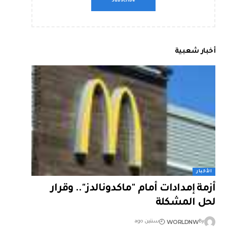
أخبار شعبية
الأخبار
أزمة إمدادات أمام "ماكدونالدز".. وقرار
لحل المشكلة
WORLDNW
By
سنتين ago