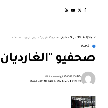
أخبار 24 | 24AkHbaR
>
Blog
>
الأخبار
>
صحفيو "الغارديان" يحتجون على بيع نسخة الأحد
الأخبار
صحفيو "الغارديان"
WORLDNW
سنتين ago
Last updated: 2024/12/04 at 6:49 مساءً