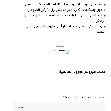
مجلس النواب الأميركي يطرد "النائب الكاذب".. تفاصيل
دول ومنظمات تدين اعتراف إسرائيل بـ"أرض الصومال"
إسرائيل تدرس إجراءات جديدة إذا لم تُعد حماس جثامين
الرهائن
زيلينسكي يعلن نجاح اختبار أول صاروخ باليستي محلي
الصنع
- الإعلانات -
حالات فيروس كورونا العالمية
إحصائيات كوفيد -19
معلومات اكثر:
البحث