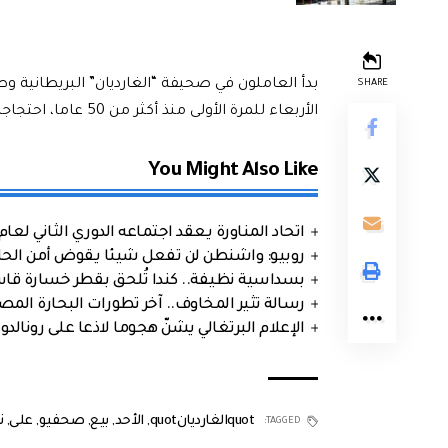
بدأ العاملون في صحيفة “الغارديان” البريطانية وطب
SHARE
الأربعاء للمرة الأولى منذ أكثر من 50 عاما، احتجاجا على بيع الصحيفة الصادرة في نهاية الأسبوع.
You Might Also Like
اتحاد المناورة يعقد اجتماعه الدوري الثاني لعام 2026
روبيو: واشنطن لن تفعل شيئا يقوض أمن الحلف
بسداسية نظيفة.. كندا تُلحق بقطر خسارة قاس
رسالة تثير المخاوف.. آخر تطورات البحارة الم
الإعلام البرتغالي يشنّ هجوما لاذعا على رونالدو
quotالغارديانquot
,
الأحد
,
بيع
,
صحفيو
,
على
,
ن
TAGGED: