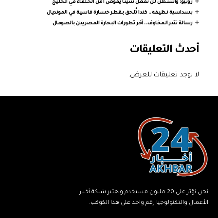
روبيو: واشنطن لن تفعل شيئا يقوض أمن الحلفاء في الخليج
بسداسية نظيفة.. كندا تُلحق بقطر خسارة قاسية في المونديال
رسالة تثير المخاوف.. آخر تطورات البحارة المصريين بالصومال
أحدث التعليقات
لا توجد تعليقات للعرض.
نحن نؤثر على 20 مليون مستخدم ونعتبر شبكة أخبار
الأعمال والتكنولوجيا رقم واحد على هذا الكوكب.