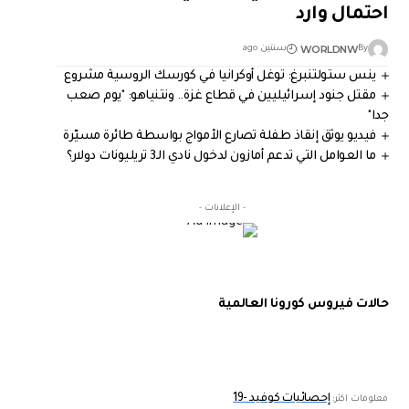
احتمال وارد
WORLDNW
By
سنتين ago
ينس ستولتنبرغ: توغل أوكرانيا في كورسك الروسية مشروع
مقتل جنود إسرائيليين في قطاع غزة.. ونتنياهو: "يوم صعب
جدا"
فيديو يوثق إنقاذ طفلة تصارع الأمواج بواسطة طائرة مسيّرة
ما العوامل التي تدعم أمازون لدخول نادي الـ3 تريليونات دولار؟
- الإعلانات -
حالات فيروس كورونا العالمية
إحصائيات كوفيد -19
معلومات اكثر: