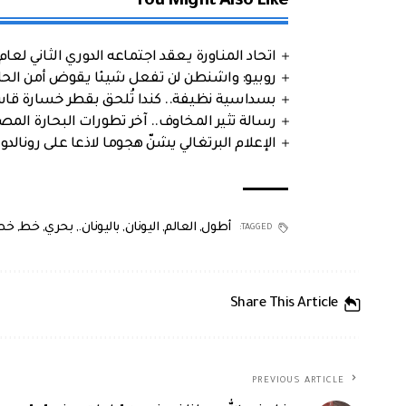
You Might Also Like
اتحاد المناورة يعقد اجتماعه الدوري الثاني لعام 2026
روبيو: واشنطن لن تفعل شيئا يقوض أمن الحلف
بسداسية نظيفة.. كندا تُلحق بقطر خسارة قاس
رسالة تثير المخاوف.. آخر تطورات البحارة الم
الإعلام البرتغالي يشنّ هجوما لاذعا على رونالدو
أطول
,
العالم
,
اليونان
,
باليونان.
,
بحري
,
خط
,
خط 
TAGGED:
Share This Article
PREVIOUS ARTICLE