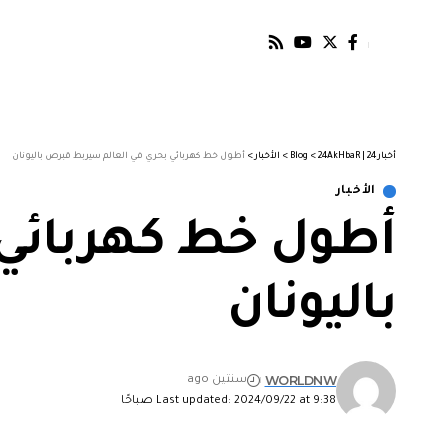
أخبار 24 | 24AkHbaR
>
Blog
>
الأخبار
>
أطول خط كهربائي بحري في العالم سيربط قبرص باليونان
الأخبار
أطول خط كهربائي
باليونان
WORLDNW
سنتين ago
Last updated: 2024/09/22 at 9:38 صباحًا