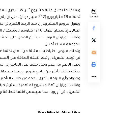
ويهدف ما يطلق عليه مشروع “الربط البحري العظي
تكلفته 1.9 مليار يورو (2.12 مليار دولار)، على أن يتم مده إلى إسرائيل لاحقا.
SHARE
ويقول مروجو المشروع إن خط الربط الكهربائي عند
العالي، إذ سيبلغ طوله 1240 كيلومترا، وسيكون الأعمق أيضا ببلوغه ثلاثة آلاف متر تحت سطح الماء.
وقالت الوزارتان اليوم السبت إن العمل على المشر
الموقعة مساء أمس.
وتملك قبرص احتياطيات مثبتة من الغاز، لكنها غير
في توليد الكهرباء، وتبلغ تكلفة الطاقة على المسته
وعلى الرغم من عدم وجود خلاف على الحاجة إلى م
حدثت حالات تأخير من جانب قبرص وسط سعيها ل
وجدواه وأي التزامات أخرى ناجمة عن حالات التأخير 
وقالت الوزارتان “هذا مشروع له أهمية استراتيجية
الكهرباء في أوروبا، مما سيسهل نقلها للطاقة وهد