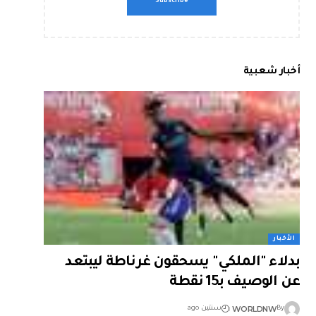
أخبار شعبية
الأخبار
بدلاء "الملكي" يسحقون غرناطة ليبتعد
عن الوصيف بـ15 نقطة
WORLDNW
By
سنتين ago