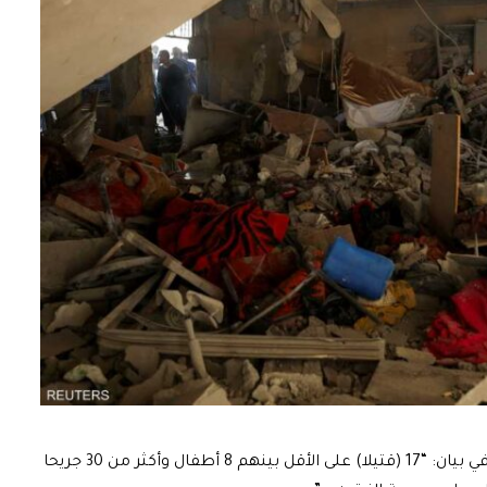
وقال المتحدث باسم الدفاع المدني محمود بصل، في بيان: “17 (قتيلا) على الأقل بينهم 8 أطفال وأكثر من 30 جريحا