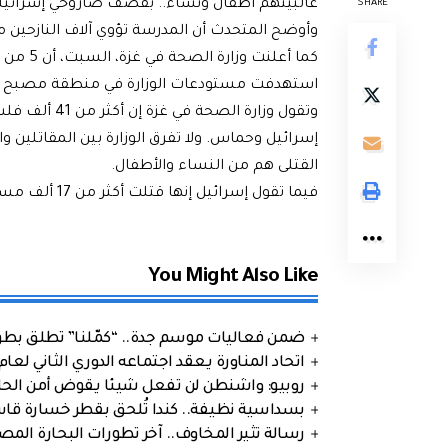
غالبيتهم أطفال ونساء.. بقصف صاروخي إسرائيلي
SHARE
وأوضح المتحدث أن المدرسة تؤوي آلاف النازحين م
كما أعلن
استهدفت مستودعات الوزارة في منطقة مصبح جن
وتقول وزارة ا
إسرائيل وحماس. ولا تفرق الوزارة بين المقاتلين و
القتلى هم من النساء والأطفال.
فيما تقول إسرائيل إنها قتلت أكثر من 17 ألف مسلح، دون تقديم أدلة.
You Might Also Like
ضمن فعاليات موسم جدة.. “كمّلنا” تطلق بطولتها في جد
اتحاد المناورة يعقد اجتماعه الدوري الثاني لعام 2026
روبيو: واشنطن لن تفعل شيئا يقوض أمن الحلف
بسداسية نظيفة.. كندا تُلحق بقطر خسارة قاس
رسالة تثير المخاوف.. آخر تطورات البحارة الم