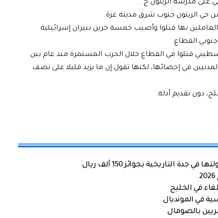
 على مدرسة الزيتون ج”.
ن حي الزيتون جنوب شرق مدينة غزة.
ت وزارة الصحة في غزة، السبت، أن 5 من العاملين بها قتلوا وأصيب خمسة خرين بنيران إسرائيلية
وبي القطاع.
لصحة في غزة إن أكثر من 41 ألف فلسطيني قتلوا في القطاع خلال الحرب المستمرة منذ عام بين
المدنيين في إحصائها، لكنها تقول إن ما يزيد قليلا على نصف
ة التاريخية بجوائز 150 ألف ريال
اء في الخليج
ية في المونديال
صريين بالصومال