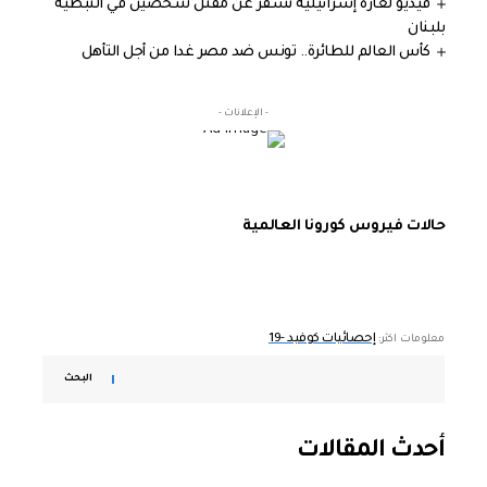
فيديو لغارة إسرائيلية تسفر عن مقتل شخصين في النبطية
بلبنان
كأس العالم للطائرة.. تونس ضد مصر غدا من أجل التأهل
- الإعلانات -
حالات فيروس كورونا العالمية
إحصائيات كوفيد -19
معلومات اكثر:
البحث
أحدث المقالات