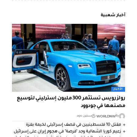
أخبار شعبية
الأخبار
رولز رويس تستثمر 300 مليون إسترليني لتوسيع
مصنعها في جودوود
WORLDNW
By
سنتين ago
مقتل 10 فلسطينيين في قصف إسرائيلي لخيمة بغزة
زعيم كوريا الشمالية وجد "فرصة" في هجوم إيران على إسرائيل