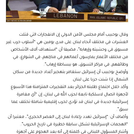
وقال بوحبيب أمام مجلس الأمن الدولي إن الانفجارات التي قتلت
العشرات في مختلف أنحاء لبنان على مدى يومين هي “أسلوب حرب غير
مسبوق في وحشيته وإرهابه”، مضيفا أن “استهداف آلاف الأشخاص
من مختلف الأعمار يمارسون أعمالهم في منازلهم، في الشوارع، في
وظائفهم، في مراكز التسوق، هو ببساطة إرهاب”.
وأوضح بوحبيب أن إسرائيل ستغامر بتهجير أعداد جديدة من سكان
الشمال إذا شنت حربا على لبنان.
وأكد خلال اجتماع طلبته الجزائر بعد التفجيرات المتزامنة هذا الأسبوع
لأجهزة اتصال لاسلكية تابعة لحزب الله في لبنان، إن “أي مغامرة
إسرائيلية جديدة في لبنان قد تؤدي لحرب إقليمية شاملة تختلف عما
سبق”.
وأضاف أن: “إسرائيل تهدد بإعادة لبنان إلى العصر الحجري”، معتبرا أن
“الهجمات الإسرائيلية تشكل سابقة خطيرة في تاريخ الحروب”.
وأشار المسؤول اللبناني في كلمته إلى أنه بعد الهجوم على أجهزة