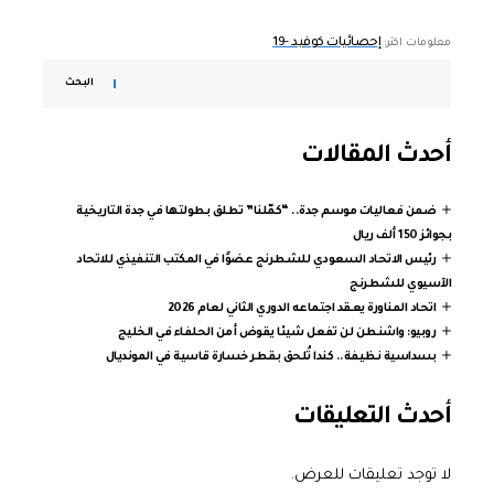
إحصائيات كوفيد -19
معلومات اكثر:
البحث
أحدث المقالات
ضمن فعاليات موسم جدة.. “كمّلنا” تطلق بطولتها في جدة التاريخية
بجوائز 150 ألف ريال
رئيس الاتحاد السعودي للشطرنج عضوًا في المكتب التنفيذي للاتحاد
الآسيوي للشطرنج
اتحاد المناورة يعقد اجتماعه الدوري الثاني لعام 2026
روبيو: واشنطن لن تفعل شيئا يقوض أمن الحلفاء في الخليج
بسداسية نظيفة.. كندا تُلحق بقطر خسارة قاسية في المونديال
أحدث التعليقات
لا توجد تعليقات للعرض.