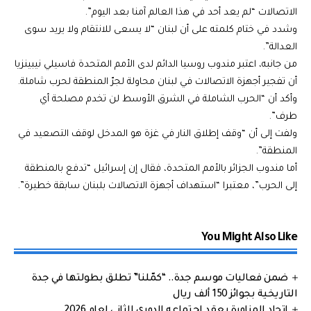
الاتصالات “لم يعد أحد في هذا العالم آمنا بعد اليوم”.
وشدد في ختام كلمته على أن لبنان “لا يسعى للانتقام ولا يريد سوى
العدالة”.
من جانبه، اعتبر مندوب روسيا الدائم لدى الأمم المتحدة فاسيلي نيبينزيا
أن تفجير أجهزة الاتصالات في لبنان محاولة لجرّ المنطقة لحرب شاملة.
وأكد أن “الحرب الشاملة في الشرق الأوسط لن تخدم مصلحة أي
طرف”.
ولفت إلى أن “وقف إطلاق النار في غزة هو المدخل لوقف التصعيد في
المنطقة”.
أما مندوب الجزائر بالأمم المتحدة، فقال إن إسرائيل “تدفع بالمنطقة
إلى الحرب”، معتبرا “استهداف أجهزة الاتصالات بلبنان سابقة خطيرة”.
You Might Also Like
ضمن فعاليات موسم جدة.. “كمّلنا” تطلق بطولتها في جدة
التاريخية بجوائز 150 ألف ريال
اتحاد المناورة يعقد اجتماعه الدوري الثاني لعام 2026