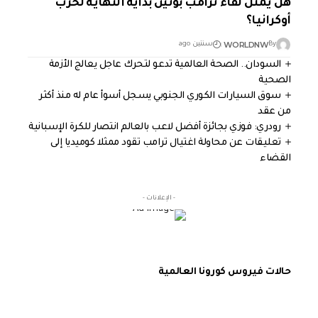
هل يمثل لقاء ترامب بوتين بداية النهاية لحرب
أوكرانيا؟
WORLDNW
By
سنتين ago
السودان.. الصحة العالمية تدعو لتحرك عاجل يعالج الأزمة
الصحية
سوق السيارات الكوري الجنوبي يسجل أسوأ عام له منذ أكثر
من عقد
رودري: فوزي بجائزة أفضل لاعب بالعالم انتصار للكرة الإسبانية
تعليقات عن محاولة اغتيال ترامب تقود ممثلا كوميديا إلى
القضاء
- الإعلانات -
حالات فيروس كورونا العالمية