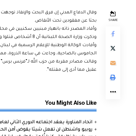
وقال الدفاع المدني إن فرق البحث والإنقاذ توجه
بحثا عن مفقودين تحت الأنقاض.
SHARE
وأفاد المصدر ذاته بانهيار مبنيين سكنيين في مح
وذكرت وزارة الصحة اللبنانية أن 8 أشخاص قتلوا وأصيب 59 آخرون، في حصيلة أولية لضحايا الغارة.
وأفادت الوكالة الوطنية للإعلام الرسمية في لبن
الجاموس بالضاحية، وجاءت في ساعة الذروة، مم
وقالت مصادر مقربة من حزب الله لـ”فرنس برس” إن
عقيل
مما أدى إلى مقتله”.
You Might Also Like
اتحاد المناورة يعقد اجتماعه الدوري الثاني لعام 2026
روبيو: واشنطن لن تفعل شيئا يقوض أمن الحلف