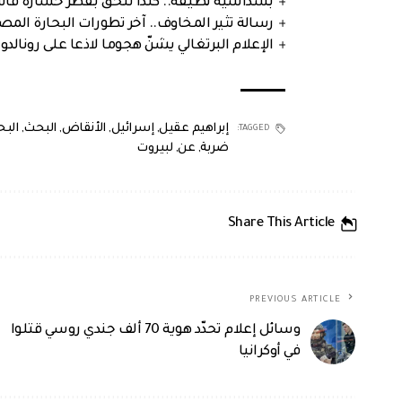
بسداسية نظيفة.. كندا تُلحق بقطر خسارة قاس
رسالة تثير المخاوف.. آخر تطورات البحارة الم
الإعلام البرتغالي يشنّ هجوما لاذعا على رونالدو
إبراهيم عقيل
,
إسرائيل
,
الأنقاض
,
البحث
,
الب
TAGGED:
ضربة
,
عن
,
لبيروت
Share This Article
PREVIOUS ARTICLE
وسائل إعلام تحدّد هوية 70 ألف جندي روسي قتلوا
في أوكرانيا