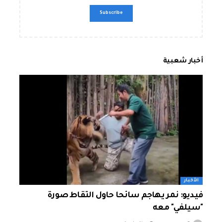
أخبار شعبية
الأخبار
فيديو: نمر يهاجم سائحا حاول التقاط صورة
"سيلفي" معه