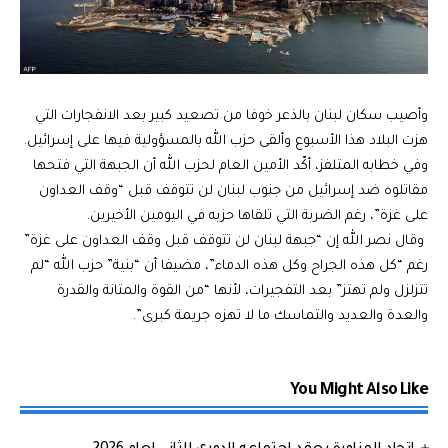
وأصيب سكان لبنان بالذعر خوفا من تصعيد كبير بعد الانفجارات التي
هزت البلاد هذا الأسبوع وألقى حزب الله بالمسؤولية فيها على إسرائيل.
وفي خطابه المتلفز، أكّد الأمين العام لحزب الله أن الجبهة التي فتحها
مقاتلوه ضد إسرائيل من جنوب لبنان لن تتوقف قبل “وقف العداون
على غزة”، رغم الضربة التي تلقاها حزبه في اليومين الأخيرين.
وقال نصر الله إن “جبهة لبنان لن تتوقف قبل وقف العداون على غزة”
رغم “كل هذه الجراح وكل هذه الدماء”، مضيفا أن “بنية” حزب الله “لم
تتزلزل ولم تهتز” بعد التفجيرات، لأنها “من القوة والمتانة والقدرة
والعدة والعديد والتماسك ما لا تهزه جريمة كبرى”.
You Might Also Like