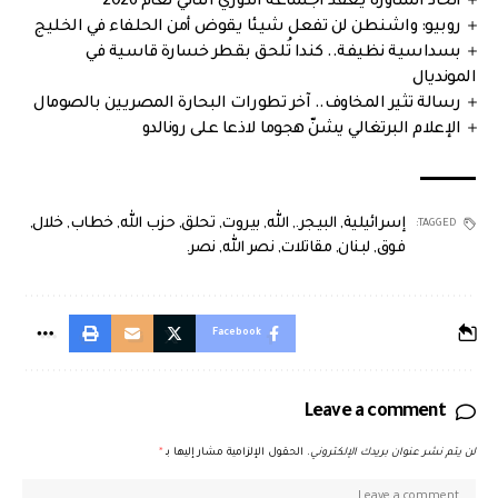
اتحاد المناورة يعقد اجتماعه الدوري الثاني لعام 2026
روبيو: واشنطن لن تفعل شيئا يقوض أمن الحلفاء في الخليج
بسداسية نظيفة.. كندا تُلحق بقطر خسارة قاسية في
المونديال
رسالة تثير المخاوف.. آخر تطورات البحارة المصريين بالصومال
الإعلام البرتغالي يشنّ هجوما لاذعا على رونالدو
إسرائيلية
,
البيجر.
,
الله
,
بيروت
,
تحلق
,
حزب الله
,
خطاب
,
خلال
,
TAGGED:
فوق
,
لبنان
,
مقاتلات
,
نصر الله
,
نصر.
Facebook
Leave a comment
لن يتم نشر عنوان بريدك الإلكتروني.
الحقول الإلزامية مشار إليها بـ
*