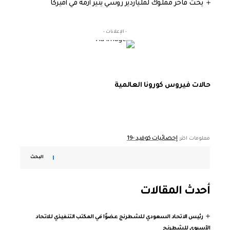
يخت فاخر مملوك لملياردير روسي يثير أزمة في أميركا
- الإعلانات -
حالات فيروس كورونا العالمية
إحصائيات كوفيد -19
معلومات اكثر:
البحث
أحدث المقالات
رئيس الاتحاد السعودي للشطرنج عضوًا في المكتب التنفيذي للاتحاد
الآسيوي للشطرنج