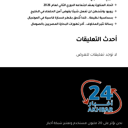
اتحاد المناورة يعقد اجتماعه الدوري الثاني لعام 2026
روبيو: واشنطن لن تفعل شيئا يقوض أمن الحلفاء في الخليج
بسداسية نظيفة.. كندا تُلحق بقطر خسارة قاسية في المونديال
رسالة تثير المخاوف.. آخر تطورات البحارة المصريين بالصومال
أحدث التعليقات
لا توجد تعليقات للعرض.
نحن نؤثر على 20 مليون مستخدم ونعتبر شبكة أخبار