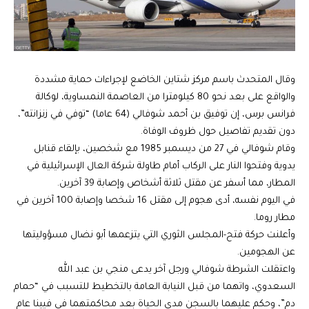
وقال المتحدث باسم مركز شتاين الخاضع لإجراءات حماية مشددة
والواقع على بعد نحو 80 كيلومترا من العاصمة النمساوية، لوكالة
فرانس برس، إن توفيق بن أحمد شوفالي (64 عاما) “توفي في زنزانته”،
دون تقديم تفاصيل حول ظروف الوفاة.
وقام شوفالي في 27 من ديسمبر 1985 مع شخصين، بإلقاء قنابل
يدوية وفتحوا النار على الركاب أمام طاولة شركة العال الإسرائيلية في
المطار، مما أسفر عن مقتل ثلاثة أشخاص وإصابة 39 آخرين.
في اليوم نفسه، أدى هجوم إلى مقتل 16 شخصا وإصابة 100 آخرين في
مطار روما.
وأعلنت حركة فتح-المجلس الثوري التي يتزعمها أبو نضال مسؤوليتها
عن الهجومين.
واعتقلت الشرطة شوفالي ورجل آخر يدعى منجي بن عبد الله
السعدوي، واتهما من قبل النيابة العامة بالتخطيط للتسبب في “حمام
دم”، وحكم عليهما بالسجن مدى الحياة بعد محاكمتهما في فيينا عام