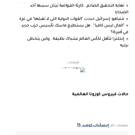
نهاية التحقيق الصادم.. كارثة الغواصة تيتان سببها أحد
الضحايا
نتنياهو: إسرائيل حددت "القوات الدولية التي لا تقبلها" في غزة
"المال ليس كافيا".. هل يستطيع ماسك تأسيس حزب جديد
في أميركا؟
إنجلترا تتأهل لكأس العالم بشباك نظيفة.. وكين يتخطى
بيليه
- الإعلانات -
حالات فيروس كورونا العالمية
إحصائيات كوفيد -19
معلومات اكثر: