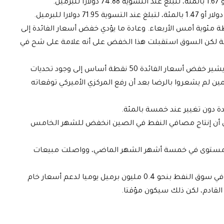
 مئوية أمس الأربعاء. وعادة ما يؤدي خفض أسعار الفائدة إلى
اقة لكن السوق استقبلت هذا الخفض على أنه علامة على شح في
وقال محللون في بنك (إيه.إن.زد) في مذكرة “بينما يشير خفض أسعار الفائدة 50 نقطة أساس إلى وجود تحديات
ن لم يشعروا بالرضا بعد أن رفع المركزي الأميركي توقعاته
دة دون تغيير عند خمسة بالمئة.
 أن إنتاج مصافي النفط في الصين انخفض للشهر الخامس
دنى مستوى في خمسة أشهر الشهر الماضي، وواصلت مبيعات
ويقول محللون في سيتي بنك إنهم يتوقعون عجزا في سوق النفط بنحو 0.4 مليون برميل يوميا لدعم أسعار خام