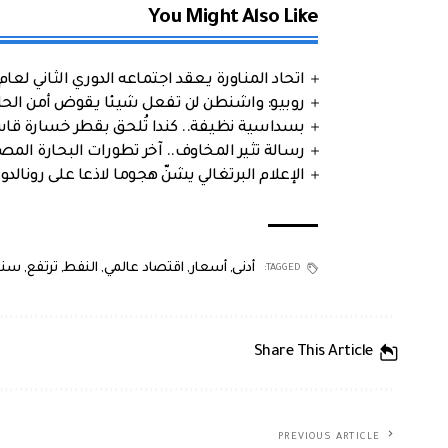
You Might Also Like
اتحاد المناورة يعقد اجتماعه الدوري الثاني لعام 2026
روبيو: واشنطن لن تفعل شيئا يقوض أمن الحلف
بسداسية نظيفة.. كندا تُلحق بقطر خسارة قاس
رسالة تثير المخاوف.. آخر تطورات البحارة الم
الإعلام البرتغالي يشنّ هجوما لاذعا على رونالدو
أدنى
,
أسعار
,
اقتصاد عالمي
,
النفط
,
ترتفع
,
سنو
TAGGED:
Share This Article
PREVIOUS ARTICLE