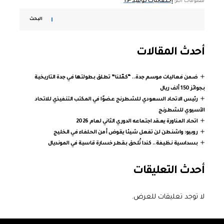
إحصائيات كوفيد -19
معلومات اكثر:
البحث
أحدث المقالات
ضمن فعاليات موسم جدة.. “كمّلنا” تطلق بطولتها في جدة التاريخية
بجوائز 150 ألف ريال
رئيس الاتحاد السعودي للشطرنج عضوًا في المكتب التنفيذي للاتحاد
الآسيوي للشطرنج
اتحاد المناورة يعقد اجتماعه الدوري الثاني لعام 2026
روبيو: واشنطن لن تفعل شيئا يقوض أمن الحلفاء في الخليج
بسداسية نظيفة.. كندا تُلحق بقطر خسارة قاسية في المونديال
أحدث التعليقات
لا توجد تعليقات للعرض.