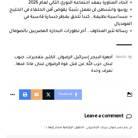
اتحاد المناورة يعقد اجتماعه الدوري الثاني لعام 2026
روبيو: واشنطن لن تفعل شيئا يقوض أمن الحلفاء في الخليج
بسداسية نظيفة.. كندا تُلحق بقطر خسارة قاسية في
المونديال
رسالة تثير المخاوف.. آخر تطورات البحارة المصريين بالصومال
أجهزة البيجر
,
إسرائيل
,
الرضوان.
,
الكثير
,
بتفجيرات
,
جنوب
TAGGED:
لبنان
,
حزب الله
,
عن
,
قتل
,
قوة الرضوان
,
لبنان
,
ماذا
,
منها.
,
نعرف
,
وحدة
Facebook
Leave a comment
لن يتم نشر عنوان بريدك الإلكتروني.
الحقول الإلزامية مشار إليها بـ
*