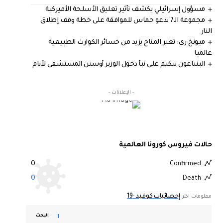
مسؤول إسرائيلي يكشف تأثير تعليق الأسلحة الأميركية
مجموعة الـ7 تدعو حماس للموافقة على خطة وقف إطلاق
النار
ميونخ ري: تغير المناخ يزيد من خسائر الكوارث الطبيعية
عالميا
البنتاغون يتكتم على نبأ دخول الوزير أوستن المستشفى لأيام
- الإعلانات -
حالات فيروس كورونا العالمية
0
Confirmed
0
Death
إحصائيات كوفيد -19
معلومات اكثر:
البحث