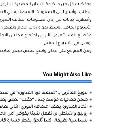
وخفضت كل من منظمة البلدان المصدرة للبترول (أ
الطلب، وأشارتا إلى الصعوبات الاقتصادية في الص
وأظهرت بيانات من إدارة معلومات الطاقة الأميركي
الأسبوع الماضي وسط نمو واردات الخام وتقلص ا
ويتطلع المستثمرون الآن إلى اجتماع مجلس الاحتي
يومين في الأسبوع المقبل.
ومن المتوقع على نطاق واسع خفض سعر الفائدة
You Might Also Like
تتويج الفائزين بـ “صيفية كرة المناورة” في نسخت
ضمن فعاليات موسم جدة.. “كمّلنا” تطلق بطولتها في جد
اتحاد المناورة يعقد اجتماعه الدوري الثاني لعام 2026
روبيو: واشنطن لن تفعل شيئا يقوض أمن الحلف
بسداسية نظيفة.. كندا تُلحق بقطر خسارة قاس