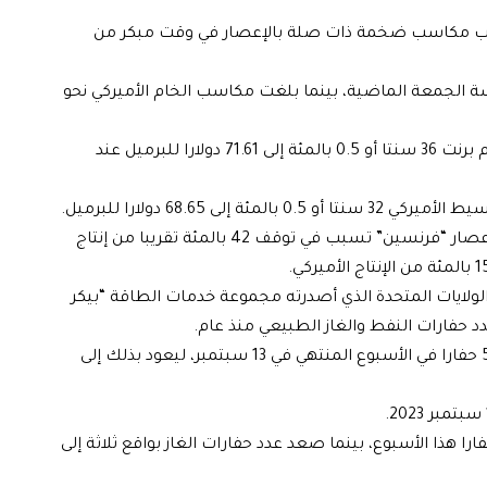
 عقب مكاسب ضخمة ذات صلة بالإعصار في وقت مبكر من
لمئة منذ تسوية جلسة الجمعة الماضية، بينما بلغت مكاسب الخام الأميركي نحو
وخلال تداولات الجمعة، تراجعت العقود الآجلة لخام برنت 36 سنتا أو 0.5 بالمئة إلى 71.61 دولارا للبرميل عند
ى 68.65 دولارا للبرميل.
وأظهرت بيانات رسمية حتى أمس الخميس أن الإعصار “فرنسين” تسبب في توقف 42 بالمئة تقريبا من إنتاج
الولايات المتحدة الذي أصدرته مجموعة خدمات الطاقة “بيكر
دد حفارات النفط والغاز الطبيعي منذ عام.
وزاد عدد حفارات النفط والغاز بواقع ثمانية إلى 590 حفارا في الأسبوع المنتهي في 13 سبتمبر، ليعود بذلك إلى
فع عدد حفارات النفط بواقع خمسة إلى 488 حفارا هذا الأسبوع، بينما صعد عدد حفارات الغاز بواقع ثلاثة إلى